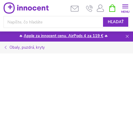
Prejsť
NÁKUPN
KOŠÍK
na
obsah
HĽADAŤ
🔥
Apple za innocent cenu. AirPods 4 za 119 €
🔥
Obaly, puzdrá, kryty