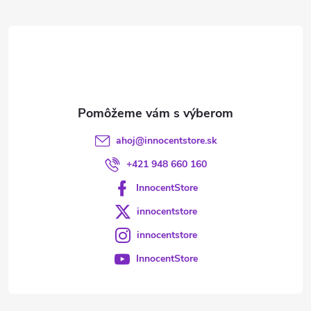
ä
t
i
e
ahoj
@
innocentstore.sk
+421 948 660 160
InnocentStore
innocentstore
innocentstore
InnocentStore