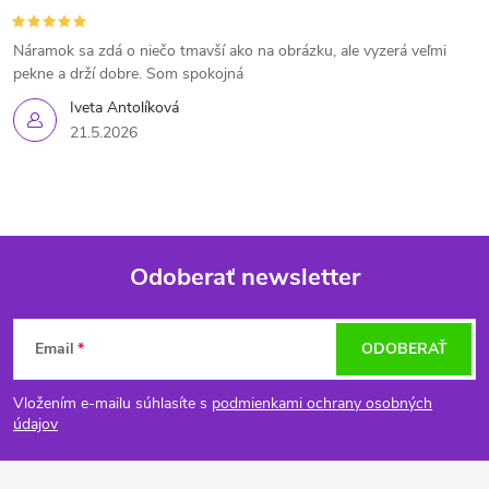
Náramok sa zdá o niečo tmavší ako na obrázku, ale vyzerá veľmi
pekne a drží dobre. Som spokojná
Iveta Antolíková
21.5.2026
Odoberať newsletter
Z
Email
ODOBERAŤ
á
Vložením e-mailu súhlasíte s
podmienkami ochrany osobných
p
údajov