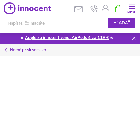
Prejsť
NÁKUPN
KOŠÍK
na
obsah
HĽADAŤ
🔥
Apple za innocent cenu. AirPods 4 za 119 €
🔥
Herné príslušenstvo