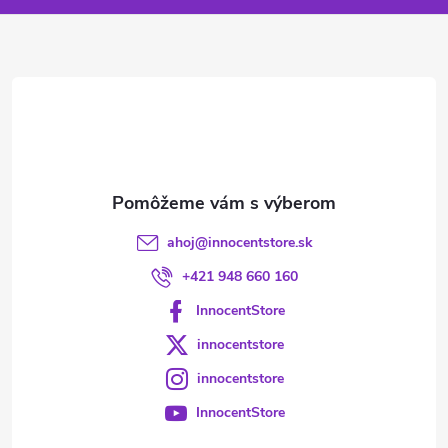
ä
t
i
e
ahoj
@
innocentstore.sk
+421 948 660 160
InnocentStore
innocentstore
innocentstore
InnocentStore