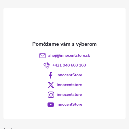
t
i
e
ahoj
@
innocentstore.sk
+421 948 660 160
InnocentStore
innocentstore
innocentstore
InnocentStore