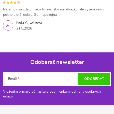
Náramok sa zdá o niečo tmavší ako na obrázku, ale vyzerá veľmi
pekne a drží dobre. Som spokojná
Iveta Antolíková
21.5.2026
Odoberať newsletter
Z
Email
ODOBERAŤ
á
Vložením e-mailu súhlasíte s
podmienkami ochrany osobných
p
údajov
ä