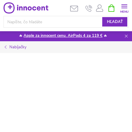
Prejsť
NÁKUPN
KOŠÍK
na
obsah
HĽADAŤ
🔥
Apple za innocent cenu. AirPods 4 za 119 €
🔥
Nabíjačky