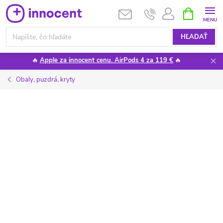
Prejsť
NÁKUPN
KOŠÍK
na
obsah
HĽADAŤ
🔥
Apple za innocent cenu. AirPods 4 za 119 €
🔥
Obaly, puzdrá, kryty