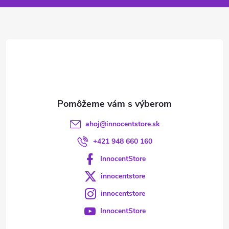
ä
t
i
e
ahoj
@
innocentstore.sk
+421 948 660 160
InnocentStore
innocentstore
innocentstore
InnocentStore