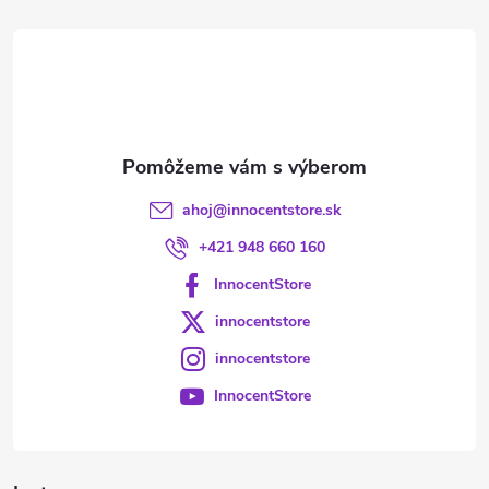
t
i
e
ahoj
@
innocentstore.sk
+421 948 660 160
InnocentStore
innocentstore
innocentstore
InnocentStore