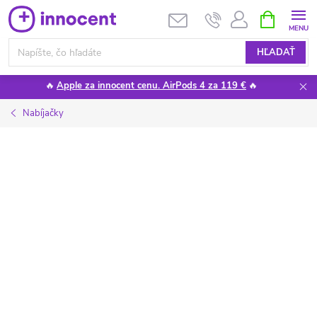
Prejsť
NÁKUPN
KOŠÍK
na
obsah
HĽADAŤ
🔥
Apple za innocent cenu. AirPods 4 za 119 €
🔥
Nabíjačky