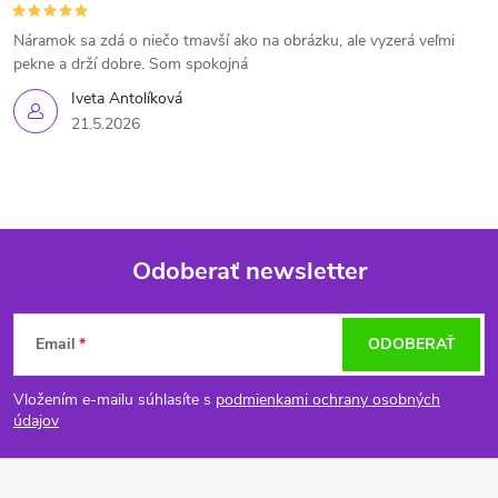
Náramok sa zdá o niečo tmavší ako na obrázku, ale vyzerá veľmi
pekne a drží dobre. Som spokojná
Iveta Antolíková
21.5.2026
Odoberať newsletter
Z
Email
ODOBERAŤ
á
Vložením e-mailu súhlasíte s
podmienkami ochrany osobných
p
údajov
ä