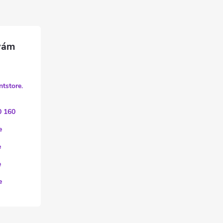
ntstore.
0 160
e
e
e
e