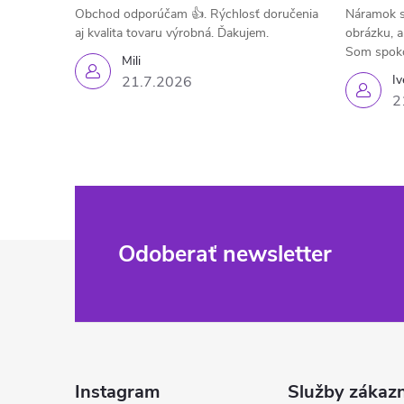
Obchod odporúčam 👍. Rýchlosť doručenia
Náramok s
aj kvalita tovaru výrobná. Ďakujem.
obrázku, a
Som spok
Mili
Iv
21.7.2026
2
Z
Odoberať newsletter
á
p
ä
Instagram
Služby zákaz