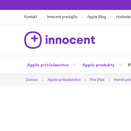
Prejsť
na
Kontakt
Innocent predajňa
Apple Blog
Hodnote
obsah
Apple príslušenstvo
Apple produkty
P
Domov
Apple príslušenstvo
Pre iPad
Herné prí