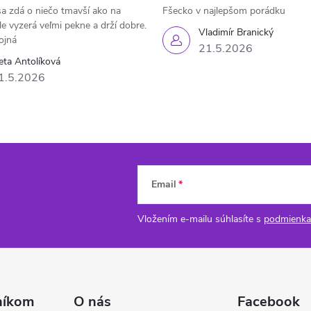
a zdá o niečo tmavší ako na
Fšecko v najlepšom porádku
le vyzerá veľmi pekne a drží dobre.
Vladimír Branický
ojná
21.5.2026
eta Antolíková
1.5.2026
Email
Vložením e-mailu súhlasíte s
podmienka
níkom
O nás
Facebook