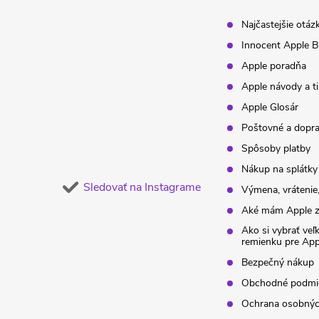
t
Najčastejšie otáz
Innocent Apple B
i
Apple poradňa
Apple návody a t
e
Apple Glosár
Poštovné a dopr
Spôsoby platby
Nákup na splátky
Sledovať na Instagrame
Výmena, vrátenie,
Aké mám Apple z
Ako si vybrať veľ
remienku pre Ap
Bezpečný nákup
Obchodné podmi
Ochrana osobnýc