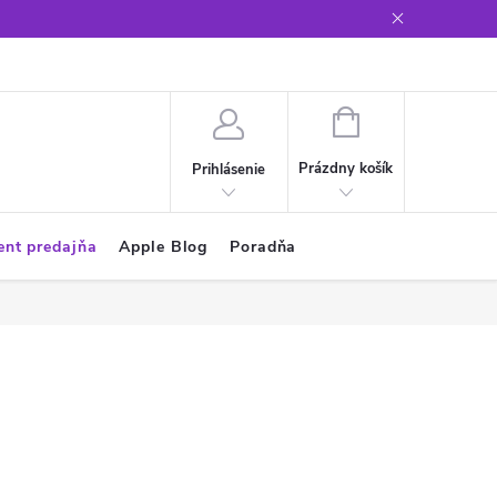
Glosár
NÁKUPNÝ
KOŠÍK
Prázdny košík
Prihlásenie
ent predajňa
Apple Blog
Poradňa