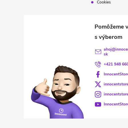
Cookies
ahoj
@
innoce
sk
+421 948 66
InnocentStor
innocentstor
innocentstor
InnocentStor