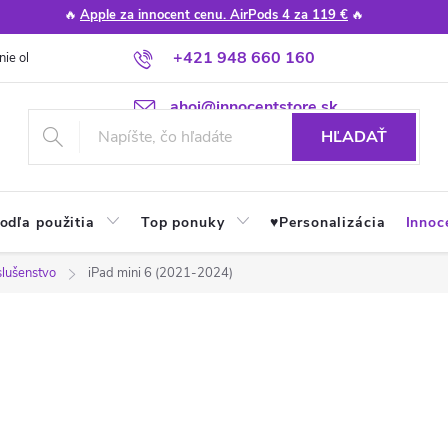
🔥
Apple za innocent cenu. AirPods 4 za 119 €
🔥
+421 948 660 160
nie obchodu
Poradňa
Apple návody a tipy
Najčastejšie otázky
ahoj@innocentstore.sk
HĽADAŤ
odľa použitia
Top ponuky
♥︎Personalizácia
Innoc
slušenstvo
iPad mini 6 (2021-2024)