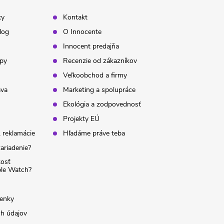
ky
Kontakt
log
O Innocente
Innocent predajňa
ipy
Recenzie od zákazníkov
Veľkoobchod a firmy
ava
Marketing a spolupráce
Ekológia a zodpovednosť
Projekty EÚ
 reklamácie
Hľadáme práve teba
ariadenie?
kosť
ple Watch?
enky
h údajov