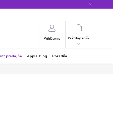
Glosár
NÁKUPNÝ
KOŠÍK
Prázdny košík
Prihlásenie
ent predajňa
Apple Blog
Poradňa