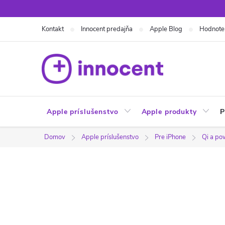
Prejsť
na
Kontakt
Innocent predajňa
Apple Blog
Hodnote
obsah
Apple príslušenstvo
Apple produkty
P
Domov
Apple príslušenstvo
Pre iPhone
Qi a p