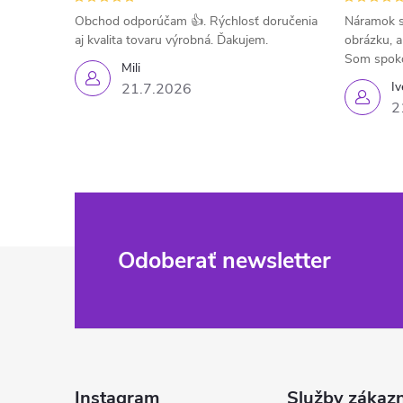
Obchod odporúčam 👍. Rýchlosť doručenia
Náramok s
aj kvalita tovaru výrobná. Ďakujem.
obrázku, a
Som spok
Mili
Iv
21.7.2026
2
Z
Odoberať newsletter
á
p
ä
Instagram
Služby zákaz