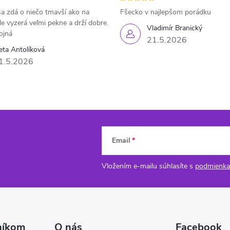
a zdá o niečo tmavší ako na
Fšecko v najlepšom porádku
le vyzerá veľmi pekne a drží dobre.
Vladimír Branický
ojná
21.5.2026
eta Antolíková
1.5.2026
Email
Vložením e-mailu súhlasíte s
podmienka
níkom
O nás
Facebook