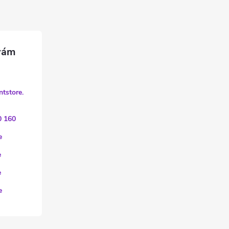
ntstore.
0 160
e
e
e
e