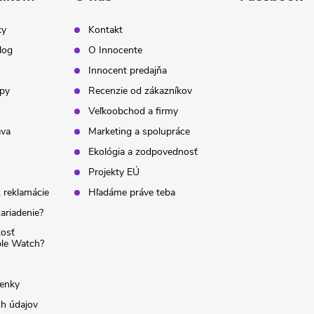
ky
Kontakt
log
O Innocente
Innocent predajňa
ipy
Recenzie od zákazníkov
Veľkoobchod a firmy
ava
Marketing a spolupráce
Ekológia a zodpovednosť
Projekty EÚ
 reklamácie
Hľadáme práve teba
ariadenie?
kosť
ple Watch?
enky
h údajov