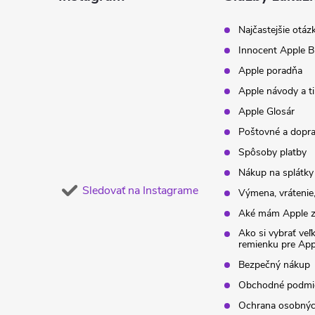
t
Najčastejšie otáz
Innocent Apple B
i
Apple poradňa
Apple návody a t
e
Apple Glosár
Poštovné a dopr
Spôsoby platby
Nákup na splátky
Sledovať na Instagrame
Výmena, vrátenie,
Aké mám Apple z
Ako si vybrať veľ
remienku pre Ap
Bezpečný nákup
Obchodné podmi
Ochrana osobnýc