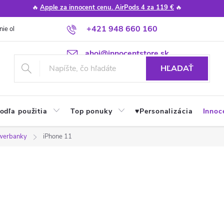
🔥
Apple za innocent cenu. AirPods 4 za 119 €
🔥
+421 948 660 160
nie obchodu
Poradňa
Apple návody a tipy
Najčastejšie otázky
ahoj@innocentstore.sk
HĽADAŤ
odľa použitia
Top ponuky
♥︎Personalizácia
Innoc
owerbanky
iPhone 11