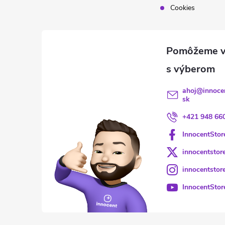
Cookies
ahoj
@
innoce
sk
+421 948 66
InnocentStor
innocentstor
innocentstor
InnocentStor