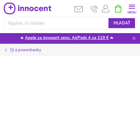
Prejsť
NÁKUPN
KOŠÍK
na
obsah
HĽADAŤ
🔥
Apple za innocent cenu. AirPods 4 za 119 €
🔥
Qi a powerbanky