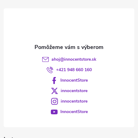
t
i
e
ahoj
@
innocentstore.sk
+421 948 660 160
InnocentStore
innocentstore
innocentstore
InnocentStore