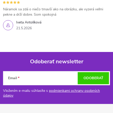
Náramok sa zdá o niečo tmavší ako na obrázku, ale vyzerá veľmi
pekne a drží dobre. Som spokojná
Iveta Antolíková
21.5.2026
Odoberať newsletter
Z
Email
ODOBERAŤ
á
Vložením e-mailu súhlasíte s
podmienkami ochrany osobných
p
údajov
ä