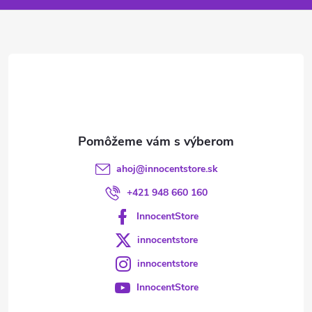
ä
t
i
e
ahoj
@
innocentstore.sk
+421 948 660 160
InnocentStore
innocentstore
innocentstore
InnocentStore