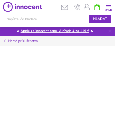
Prejsť
NÁKUPN
KOŠÍK
na
obsah
HĽADAŤ
🔥
Apple za innocent cenu. AirPods 4 za 119 €
🔥
Herné príslušenstvo