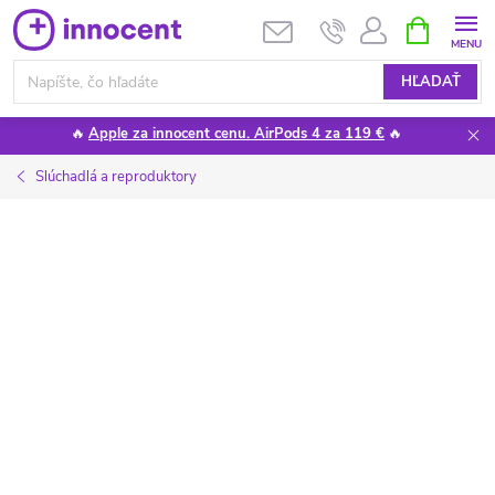
Prejsť
NÁKUPN
KOŠÍK
na
obsah
HĽADAŤ
🔥
Apple za innocent cenu. AirPods 4 za 119 €
🔥
Slúchadlá a reproduktory