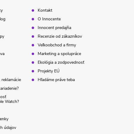
ky
Kontakt
log
O Innocente
Innocent predajňa
ipy
Recenzie od zákazníkov
Veľkoobchod a firmy
ava
Marketing a spolupráce
Ekológia a zodpovednosť
Projekty EÚ
 reklamácie
Hľadáme práve teba
ariadenie?
kosť
ple Watch?
enky
h údajov