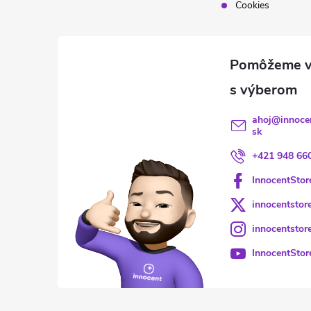
Cookies
ahoj
@
innoce
sk
+421 948 66
InnocentStor
innocentstor
innocentstor
InnocentStor