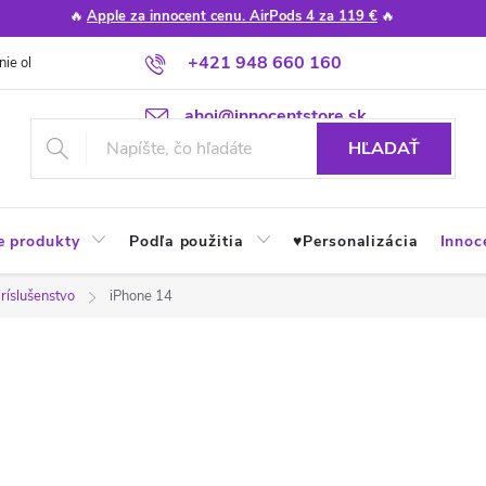
🔥
Apple za innocent cenu. AirPods 4 za 119 €
🔥
+421 948 660 160
nie obchodu
Poradňa
Apple návody a tipy
Najčastejšie otázky
ahoj@innocentstore.sk
HĽADAŤ
e produkty
Podľa použitia
♥︎Personalizácia
Innoc
ríslušenstvo
iPhone 14