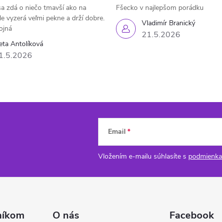
a zdá o niečo tmavší ako na
Fšecko v najlepšom porádku
le vyzerá veľmi pekne a drží dobre.
Vladimír Branický
ojná
21.5.2026
eta Antolíková
1.5.2026
Email
Vložením e-mailu súhlasíte s
podmienka
níkom
O nás
Facebook