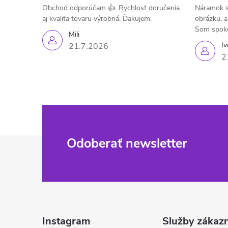
Obchod odporúčam 👍. Rýchlosť doručenia
Náramok s
aj kvalita tovaru výrobná. Ďakujem.
obrázku, a
Som spok
Mili
Iv
21.7.2026
2
Z
Odoberať newsletter
á
p
ä
Instagram
Služby zákaz