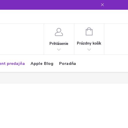
Glosár
NÁKUPNÝ
KOŠÍK
Prázdny košík
Prihlásenie
ent predajňa
Apple Blog
Poradňa