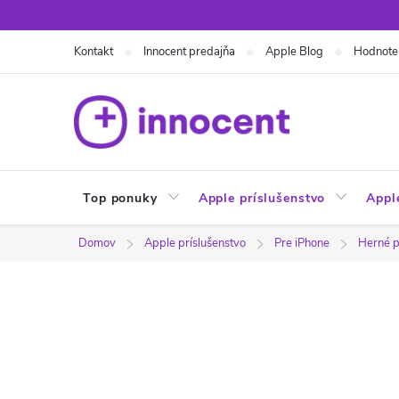
Prejsť
na
Kontakt
Innocent predajňa
Apple Blog
Hodnote
obsah
Top ponuky
Apple príslušenstvo
Appl
Domov
Apple príslušenstvo
Pre iPhone
Herné p