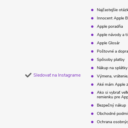
t
Najčastejšie otáz
Innocent Apple B
i
Apple poradňa
Apple návody a t
e
Apple Glosár
Poštovné a dopr
Spôsoby platby
Nákup na splátky
Sledovať na Instagrame
Výmena, vrátenie,
Aké mám Apple z
Ako si vybrať veľ
remienku pre Ap
Bezpečný nákup
Obchodné podmi
Ochrana osobnýc