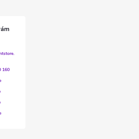
ntstore.
0 160
e
e
e
e