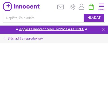
Prejsť
NÁKUPN
KOŠÍK
na
obsah
HĽADAŤ
🔥
Apple za innocent cenu. AirPods 4 za 119 €
🔥
Slúchadlá a reproduktory