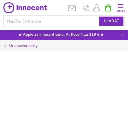
Prejsť
NÁKUPN
KOŠÍK
na
obsah
HĽADAŤ
🔥
Apple za innocent cenu. AirPods 4 za 119 €
🔥
Qi a powerbanky