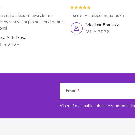
a zdá o niečo tmavší ako na
Fšecko v najlepšom porádku
le vyzerá veľmi pekne a drží dobre.
Vladimír Branický
ojná
21.5.2026
eta Antolíková
1.5.2026
Email
Vložením e-mailu súhlasíte s
podmienka