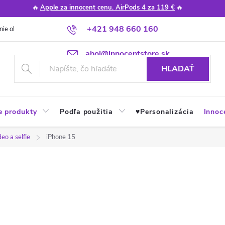
🔥
Apple za innocent cenu. AirPods 4 za 119 €
🔥
+421 948 660 160
nie obchodu
Poradňa
Apple návody a tipy
Najčastejšie otázky
ahoj@innocentstore.sk
HĽADAŤ
e produkty
Podľa použitia
♥︎Personalizácia
Innoc
deo a selfie
iPhone 15