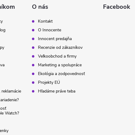
níkom
O nás
Facebook
ky
Kontakt
log
O Innocente
Innocent predajňa
ipy
Recenzie od zákazníkov
Veľkoobchod a firmy
ava
Marketing a spolupráce
Ekológia a zodpovednosť
Projekty EÚ
 reklamácie
Hľadáme práve teba
ariadenie?
kosť
ple Watch?
enky