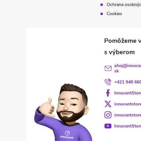
Ochrana osobnýc
Cookies
ahoj
@
innoce
sk
+421 948 66
InnocentStor
innocentstor
innocentstor
InnocentStor