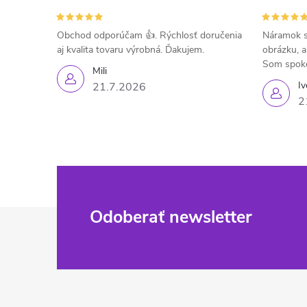
Obchod odporúčam 👍. Rýchlosť doručenia
Náramok s
aj kvalita tovaru výrobná. Ďakujem.
obrázku, a
Som spok
Mili
Iv
21.7.2026
2
Z
Odoberať newsletter
á
p