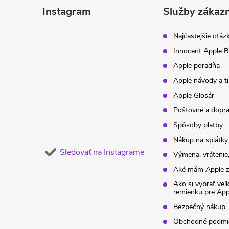
ä
Instagram
Služby zákaz
t
Najčastejšie otáz
Innocent Apple B
i
Apple poradňa
Apple návody a t
e
Apple Glosár
Poštovné a dopr
Spôsoby platby
Nákup na splátky
Sledovať na Instagrame
Výmena, vrátenie,
Aké mám Apple z
Ako si vybrať veľ
remienku pre Ap
Bezpečný nákup
Obchodné podmi