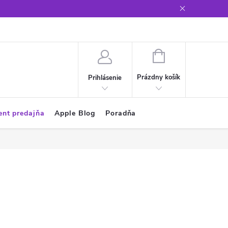
Glosár
NÁKUPNÝ
KOŠÍK
Prázdny košík
Prihlásenie
ent predajňa
Apple Blog
Poradňa