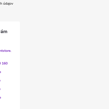
h údajov
ntstore.
0 160
e
e
e
e