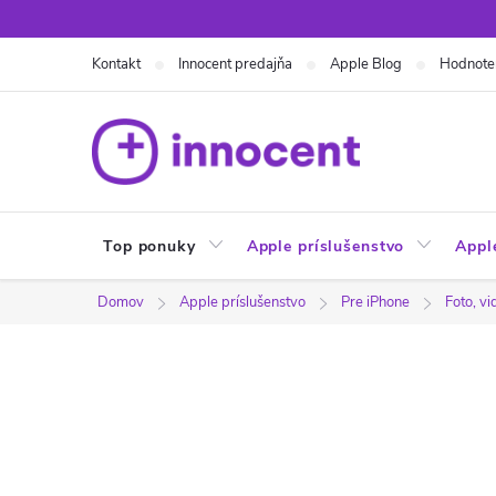
Prejsť
na
Kontakt
Innocent predajňa
Apple Blog
Hodnote
obsah
Top ponuky
Apple príslušenstvo
Appl
Domov
Apple príslušenstvo
Pre iPhone
Foto, vi