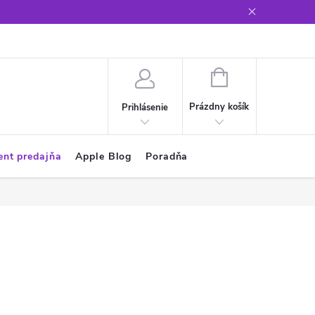
Glosár
NÁKUPNÝ
KOŠÍK
Prázdny košík
Prihlásenie
ent predajňa
Apple Blog
Poradňa