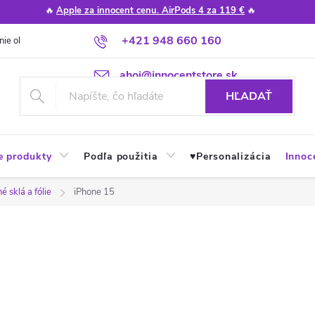
🔥
Apple za innocent cenu. AirPods 4 za 119 €
🔥
+421 948 660 160
nie obchodu
Poradňa
Apple návody a tipy
Najčastejšie otázky
ahoj@innocentstore.sk
HĽADAŤ
e produkty
Podľa použitia
♥︎Personalizácia
Innoc
 sklá a fólie
iPhone 15