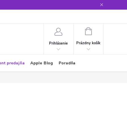
Glosár
NÁKUPNÝ
KOŠÍK
Prázdny košík
Prihlásenie
ent predajňa
Apple Blog
Poradňa