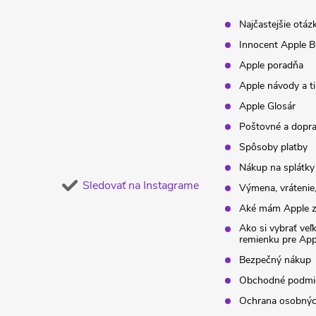
t
Najčastejšie otáz
Innocent Apple B
i
Apple poradňa
Apple návody a t
e
Apple Glosár
Poštovné a dopr
Spôsoby platby
Nákup na splátky
Sledovať na Instagrame
Výmena, vrátenie,
Aké mám Apple z
Ako si vybrať veľ
remienku pre Ap
Bezpečný nákup
Obchodné podmi
Ochrana osobnýc