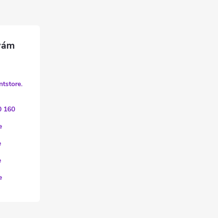
ntstore.
0 160
e
e
e
e