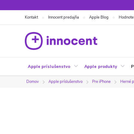
Prejsť
na
Kontakt
Innocent predajňa
Apple Blog
Hodnote
obsah
Apple príslušenstvo
Apple produkty
P
Domov
Apple príslušenstvo
Pre iPhone
Herné p