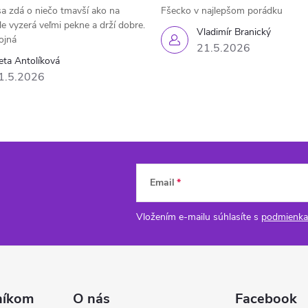
a zdá o niečo tmavší ako na
Fšecko v najlepšom porádku
le vyzerá veľmi pekne a drží dobre.
Vladimír Branický
ojná
21.5.2026
eta Antolíková
1.5.2026
Email
Vložením e-mailu súhlasíte s
podmienka
níkom
O nás
Facebook