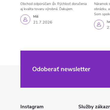
Obchod odporúčam 👍. Rýchlosť doručenia
Náramok s
aj kvalita tovaru výrobná. Ďakujem.
obrázku, a
Som spok
Mili
Iv
21.7.2026
2
Z
Odoberať newsletter
á
p
ä
Instagram
Služby zákaz