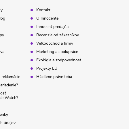
ky
Kontakt
log
O Innocente
Innocent predajňa
ipy
Recenzie od zákazníkov
Veľkoobchod a firmy
ava
Marketing a spolupráce
Ekológia a zodpovednosť
Projekty EÚ
 reklamácie
Hľadáme práve teba
ariadenie?
kosť
ple Watch?
enky
h údajov