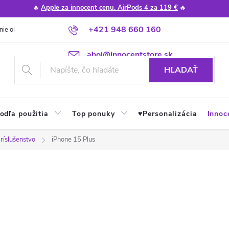
🔥
Apple za innocent cenu. AirPods 4 za 119 €
🔥
+421 948 660 160
nie obchodu
Poradňa
Apple návody a tipy
Najčastejšie otázky
ahoj@innocentstore.sk
HĽADAŤ
odľa použitia
Top ponuky
♥︎Personalizácia
Innoc
ríslušenstvo
iPhone 15 Plus