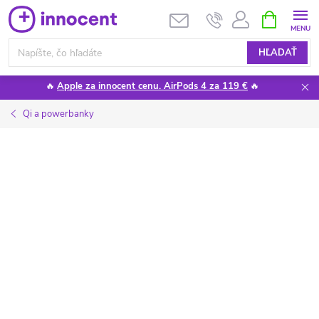
Prejsť
NÁKUPN
KOŠÍK
na
obsah
HĽADAŤ
🔥
Apple za innocent cenu. AirPods 4 za 119 €
🔥
Qi a powerbanky