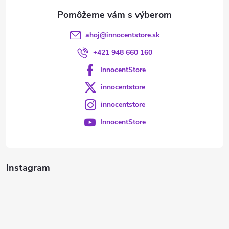
e
ahoj
@
innocentstore.sk
+421 948 660 160
InnocentStore
innocentstore
innocentstore
InnocentStore
Instagram