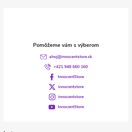
t
i
e
ahoj
@
innocentstore.sk
+421 948 660 160
InnocentStore
innocentstore
innocentstore
InnocentStore