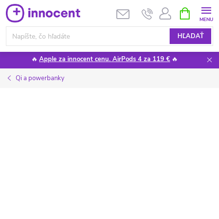
Prejsť
NÁKUPN
KOŠÍK
na
obsah
HĽADAŤ
🔥
Apple za innocent cenu. AirPods 4 za 119 €
🔥
Qi a powerbanky