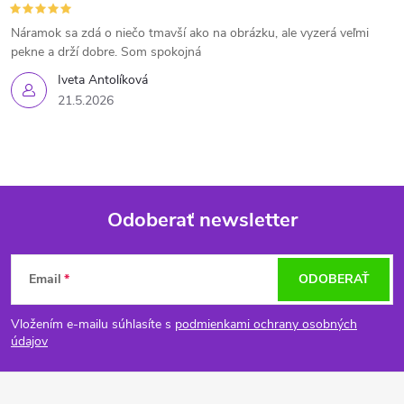
Náramok sa zdá o niečo tmavší ako na obrázku, ale vyzerá veľmi
pekne a drží dobre. Som spokojná
Iveta Antolíková
21.5.2026
Odoberať newsletter
Z
Email
ODOBERAŤ
á
Vložením e-mailu súhlasíte s
podmienkami ochrany osobných
p
údajov
ä