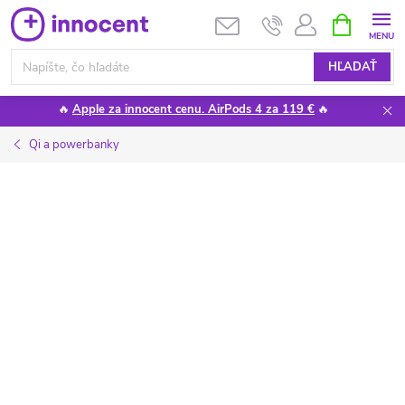
Prejsť
NÁKUPN
KOŠÍK
na
obsah
HĽADAŤ
🔥
Apple za innocent cenu. AirPods 4 za 119 €
🔥
Qi a powerbanky