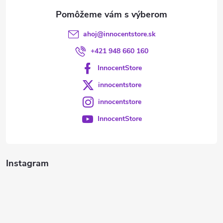
e
ahoj
@
innocentstore.sk
+421 948 660 160
InnocentStore
innocentstore
innocentstore
InnocentStore
Instagram