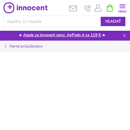
Prejsť
NÁKUPN
KOŠÍK
na
obsah
HĽADAŤ
🔥
Apple za innocent cenu. AirPods 4 za 119 €
🔥
Herné príslušenstvo