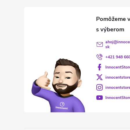
ahoj
@
innoce
sk
+421 948 66
InnocentStor
innocentstor
innocentstor
InnocentStor