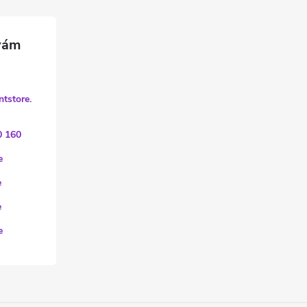
ntstore.
0 160
e
e
e
e