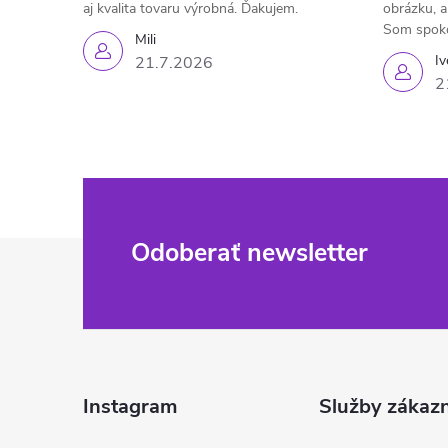
aj kvalita tovaru výrobná. Ďakujem.
obrázku, a
Som spok
Mili
Iv
21.7.2026
2
Z
Odoberať newsletter
á
p
ä
Instagram
Služby zákaz