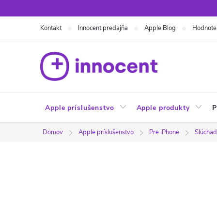
Prejsť
na
Kontakt
Innocent predajňa
Apple Blog
Hodnote
obsah
Apple príslušenstvo
Apple produkty
P
Domov
Apple príslušenstvo
Pre iPhone
Slúchad