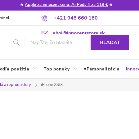
🔥
Apple za innocent cenu. AirPods 4 za 119 €
🔥
+421 948 660 160
nie obchodu
Poradňa
Apple návody a tipy
Najčastejšie otázky
ahoj@innocentstore.sk
HĽADAŤ
odľa použitia
Top ponuky
♥︎Personalizácia
Innoc
lá a reproduktory
iPhone XS/X