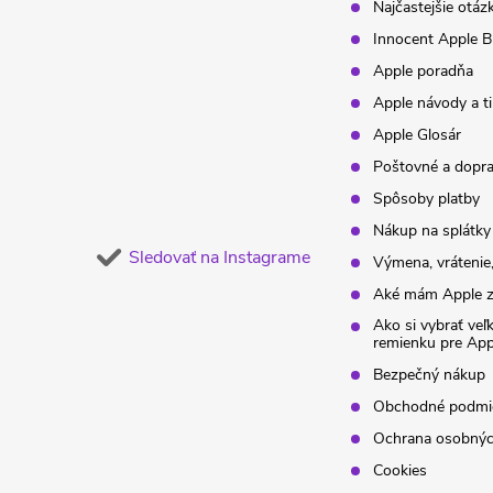
t
Najčastejšie otáz
Innocent Apple B
i
Apple poradňa
Apple návody a t
e
Apple Glosár
Poštovné a dopr
Spôsoby platby
Nákup na splátky
Sledovať na Instagrame
Výmena, vrátenie,
Aké mám Apple z
Ako si vybrať veľ
remienku pre Ap
Bezpečný nákup
Obchodné podmi
Ochrana osobnýc
Cookies