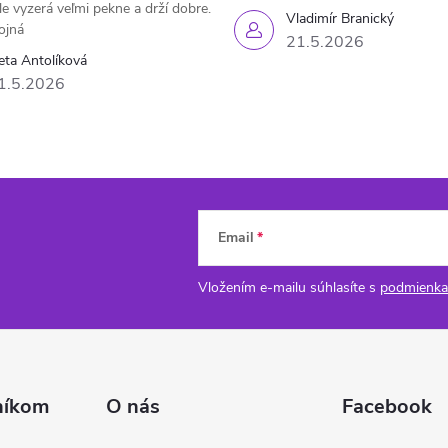
le vyzerá veľmi pekne a drží dobre.
Vladimír Branický
ojná
21.5.2026
eta Antolíková
1.5.2026
Email
Vložením e-mailu súhlasíte s
podmienka
níkom
O nás
Facebook