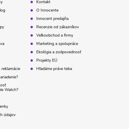
ky
Kontakt
log
O Innocente
Innocent predajňa
ipy
Recenzie od zákazníkov
Veľkoobchod a firmy
ava
Marketing a spolupráce
Ekológia a zodpovednosť
Projekty EÚ
 reklamácie
Hľadáme práve teba
ariadenie?
kosť
ple Watch?
enky
h údajov