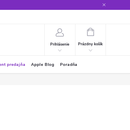
Glosár
NÁKUPNÝ
KOŠÍK
Prázdny košík
Prihlásenie
ent predajňa
Apple Blog
Poradňa