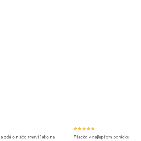
a zdá o niečo tmavší ako na
Fšecko v najlepšom porádku