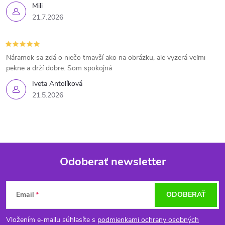
Mili
21.7.2026
Náramok sa zdá o niečo tmavší ako na obrázku, ale vyzerá veľmi
pekne a drží dobre. Som spokojná
Iveta Antolíková
21.5.2026
Odoberať newsletter
Z
Email
ODOBERAŤ
á
Vložením e-mailu súhlasíte s
podmienkami ochrany osobných