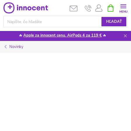
Prejsť
NÁKUPN
KOŠÍK
na
obsah
HĽADAŤ
🔥
Apple za innocent cenu. AirPods 4 za 119 €
🔥
Novinky