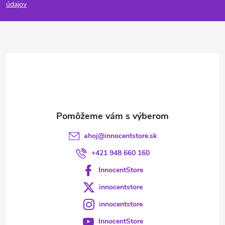
p
údajov
ä
t
i
e
ahoj
@
innocentstore.sk
+421 948 660 160
InnocentStore
innocentstore
innocentstore
InnocentStore