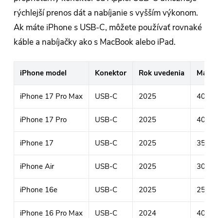
rýchlejší prenos dát a nabíjanie s vyšším výkonom.
Ak máte iPhone s USB-C, môžete používať rovnaké
káble a nabíjačky ako s MacBook alebo iPad.
iPhone model
Konektor
Rok uvedenia
Maxim
iPhone 17 Pro Max
USB-C
2025
40W (
iPhone 17 Pro
USB-C
2025
40W (
iPhone 17
USB-C
2025
35W (
iPhone Air
USB-C
2025
30W (
iPhone 16e
USB-C
2025
25W (
iPhone 16 Pro Max
USB-C
2024
40W (