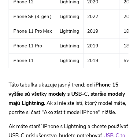
iPhone 12
Lightning
2020
20W (
iPhone SE (3. gen.)
Lightning
2022
20W (
iPhone 11 Pro Max
Lightning
2019
18W (
iPhone 11 Pro
Lightning
2019
18W (
iPhone 11
Lightning
2019
5W (d
Táto tabuľka ukazuje jasný trend:
od iPhone 15
vyššie sú všetky modely s USB-C, staršie modely
majú Lightning.
Ak si nie ste istí, ktorý model máte,
pozrite si časť "Ako zistiť model iPhone" nižšie.
Ak máte starší iPhone s Lightning a chcete používať
USB-C príslušenstvo, budete potrebovať
USB-C to