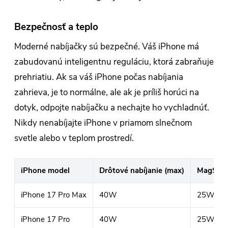
Bezpečnosť a teplo
Moderné nabíjačky sú bezpečné. Váš iPhone má
zabudovanú inteligentnu reguláciu, ktorá zabraňuje
prehriatiu. Ak sa váš iPhone počas nabíjania
zahrieva, je to normálne, ale ak je príliš horúci na
dotyk, odpojte nabíjačku a nechajte ho vychladnúť.
Nikdy nenabíjajte iPhone v priamom slnečnom
svetle alebo v teplom prostredí.
iPhone model
Drôtové nabíjanie (max)
MagSafe
iPhone 17 Pro Max
40W
25W (Qi
iPhone 17 Pro
40W
25W (Qi