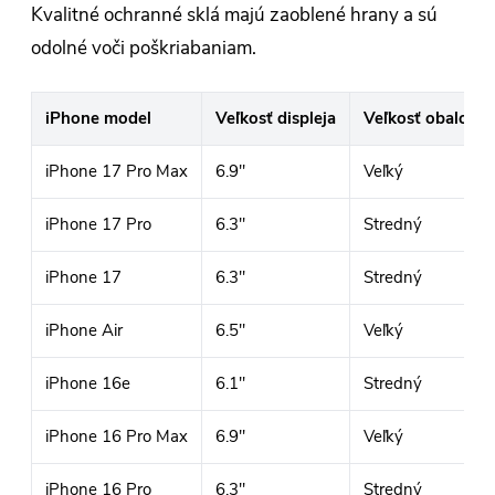
Kvalitné ochranné sklá majú zaoblené hrany a sú
odolné voči poškriabaniam.
iPhone model
Veľkosť displeja
Veľkosť obalov
iPhone 17 Pro Max
6.9"
Veľký
iPhone 17 Pro
6.3"
Stredný
iPhone 17
6.3"
Stredný
iPhone Air
6.5"
Veľký
iPhone 16e
6.1"
Stredný
iPhone 16 Pro Max
6.9"
Veľký
iPhone 16 Pro
6.3"
Stredný