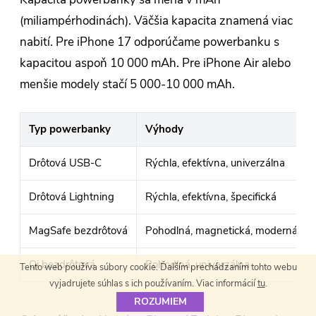
(miliampérhodinách). Väčšia kapacita znamená viac
nabití. Pre iPhone 17 odporúčame powerbanku s
kapacitou aspoň 10 000 mAh. Pre iPhone Air alebo
menšie modely stačí 5 000-10 000 mAh.
Typ powerbanky
Výhody
Drôtová USB-C
Rýchla, efektívna, univerzálna
Drôtová Lightning
Rýchla, efektívna, špecifická
MagSafe bezdrôtová
Pohodlná, magnetická, moderná
Qi bezdrôtová
Pohodlná, univerzálna
Tento web používa súbory cookie. Ďalším prechádzaním tohto webu
vyjadrujete súhlas s ich používaním. Viac informácií
tu
.
ROZUMIEM