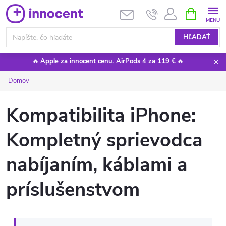
Prejsť
NÁKUPN
KOŠÍK
na
obsah
HĽADAŤ
🔥
Apple za innocent cenu. AirPods 4 za 119 €
🔥
Domov
Kompatibilita iPhone:
Kompletný sprievodca
nabíjaním, káblami a
príslušenstvom