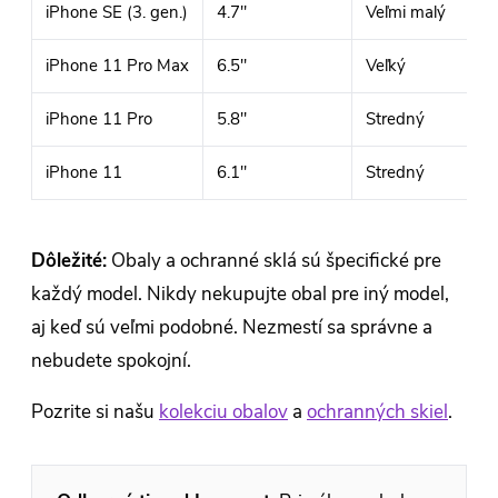
iPhone SE (3. gen.)
4.7"
Veľmi malý
iPhone 11 Pro Max
6.5"
Veľký
iPhone 11 Pro
5.8"
Stredný
iPhone 11
6.1"
Stredný
Dôležité:
Obaly a ochranné sklá sú špecifické pre
každý model. Nikdy nekupujte obal pre iný model,
aj keď sú veľmi podobné. Nezmestí sa správne a
nebudete spokojní.
Pozrite si našu
kolekciu obalov
a
ochranných skiel
.