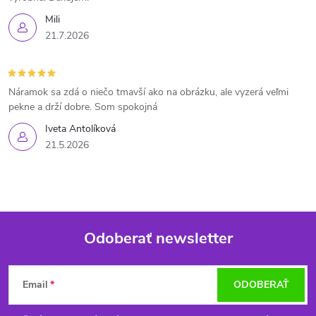
Mili
21.7.2026
Náramok sa zdá o niečo tmavší ako na obrázku, ale vyzerá veľmi
pekne a drží dobre. Som spokojná
Iveta Antolíková
21.5.2026
Odoberať newsletter
Z
Email
ODOBERAŤ
á