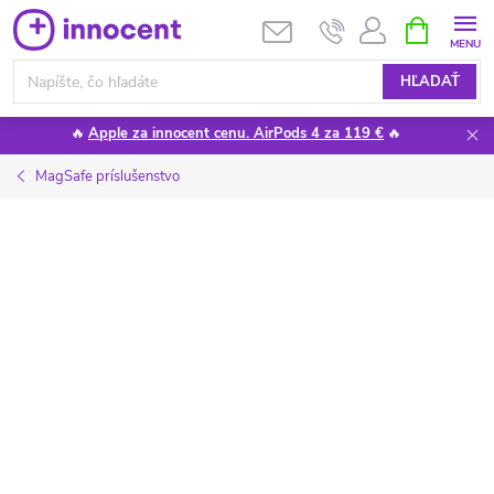
Prejsť
NÁKUPN
KOŠÍK
na
obsah
HĽADAŤ
🔥
Apple za innocent cenu. AirPods 4 za 119 €
🔥
MagSafe príslušenstvo