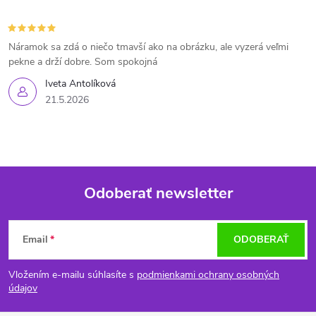
Náramok sa zdá o niečo tmavší ako na obrázku, ale vyzerá veľmi
pekne a drží dobre. Som spokojná
Iveta Antolíková
21.5.2026
Odoberať newsletter
Z
Email
ODOBERAŤ
á
Vložením e-mailu súhlasíte s
podmienkami ochrany osobných
p
údajov