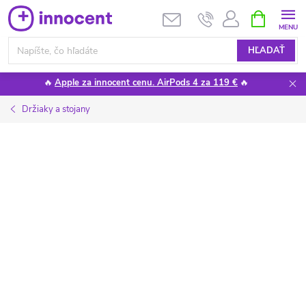
Prejsť
NÁKUPN
KOŠÍK
na
obsah
HĽADAŤ
🔥
Apple za innocent cenu. AirPods 4 za 119 €
🔥
Držiaky a stojany