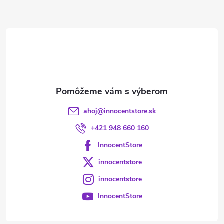
ä
t
i
e
ahoj
@
innocentstore.sk
+421 948 660 160
InnocentStore
innocentstore
innocentstore
InnocentStore