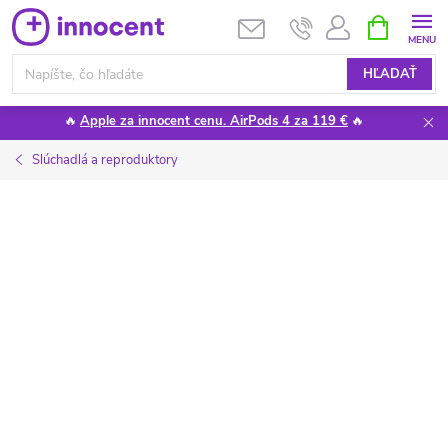
Prejsť
NÁKUPN
KOŠÍK
na
obsah
HĽADAŤ
🔥
Apple za innocent cenu. AirPods 4 za 119 €
🔥
Slúchadlá a reproduktory