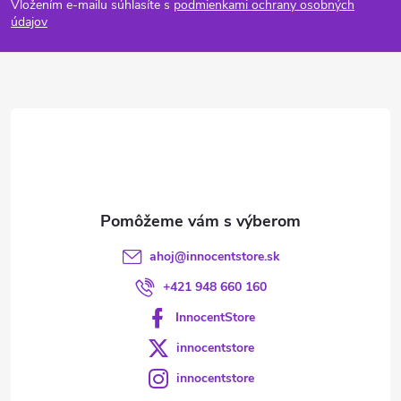
Vložením e-mailu súhlasíte s
podmienkami ochrany osobných
p
údajov
ä
t
i
e
ahoj
@
innocentstore.sk
+421 948 660 160
InnocentStore
innocentstore
innocentstore