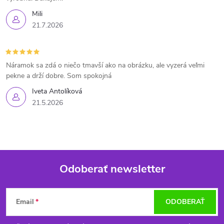
Mili
21.7.2026
Náramok sa zdá o niečo tmavší ako na obrázku, ale vyzerá veľmi
pekne a drží dobre. Som spokojná
Iveta Antolíková
21.5.2026
Odoberať newsletter
Z
Email
ODOBERAŤ
á