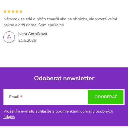
Náramok sa zdá o niečo tmavší ako na obrázku, ale vyzerá veľmi
pekne a drží dobre. Som spokojná
Iveta Antolíková
21.5.2026
Odoberať newsletter
Z
Email
ODOBERAŤ
á
Vložením e-mailu súhlasíte s
podmienkami ochrany osobných
p
údajov