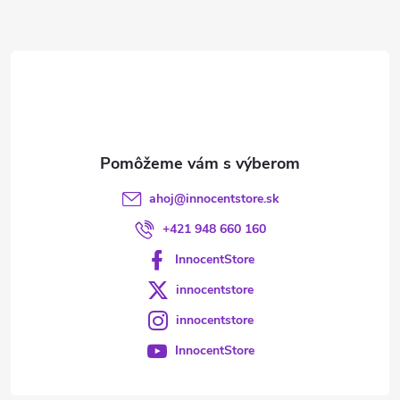
ä
t
i
e
ahoj
@
innocentstore.sk
+421 948 660 160
InnocentStore
innocentstore
innocentstore
InnocentStore