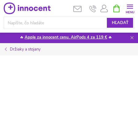
Prejsť
NÁKUPN
KOŠÍK
na
obsah
HĽADAŤ
🔥
Apple za innocent cenu. AirPods 4 za 119 €
🔥
Držiaky a stojany