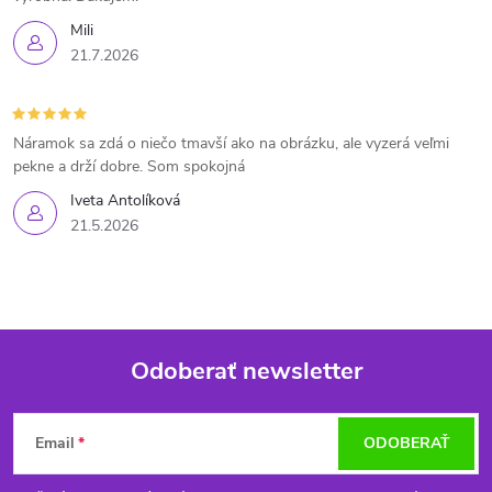
Mili
21.7.2026
Náramok sa zdá o niečo tmavší ako na obrázku, ale vyzerá veľmi
pekne a drží dobre. Som spokojná
Iveta Antolíková
21.5.2026
Odoberať newsletter
Z
Email
ODOBERAŤ
á