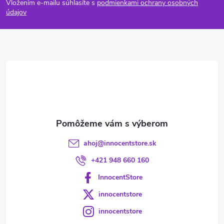
Vložením e-mailu súhlasíte s
podmienkami ochrany osobných
p
údajov
ä
t
i
e
ahoj
@
innocentstore.sk
+421 948 660 160
InnocentStore
innocentstore
innocentstore