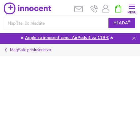
Prejsť
NÁKUPN
KOŠÍK
na
obsah
HĽADAŤ
🔥
Apple za innocent cenu. AirPods 4 za 119 €
🔥
MagSafe príslušenstvo