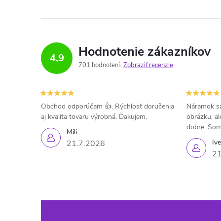
Hodnotenie zákazníkov
4,9
701 hodnotení
Zobraziť recenzie
Obchod odporúčam 👍. Rýchlosť doručenia
Náramok sa
aj kvalita tovaru výrobná. Ďakujem.
obrázku, al
dobre. Som
Mili
Iv
21.7.2026
21