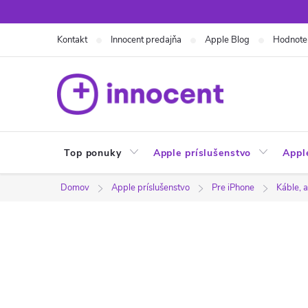
Prejsť
na
Kontakt
Innocent predajňa
Apple Blog
Hodnote
obsah
Top ponuky
Apple príslušenstvo
Appl
Domov
Apple príslušenstvo
Pre iPhone
Káble, 