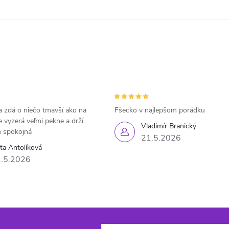
 zdá o niečo tmavší ako na
Fšecko v najlepšom porádku
e vyzerá veľmi pekne a drží
Vladimír Branický
 spokojná
21.5.2026
eta Antolíková
.5.2026