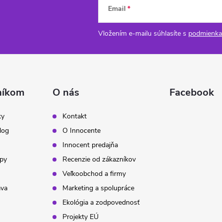
Email
Vložením e-mailu súhlasíte s
podmienka
níkom
O nás
Facebook
ky
Kontakt
log
O Innocente
Innocent predajňa
ipy
Recenzie od zákazníkov
Veľkoobchod a firmy
ava
Marketing a spolupráce
Ekológia a zodpovednosť
Projekty EÚ