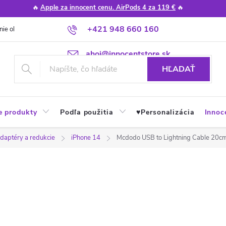
🔥
Apple za innocent cenu. AirPods 4 za 119 €
🔥
+421 948 660 160
nie obchodu
Poradňa
Apple návody a tipy
Najčastejšie otázky
ahoj@innocentstore.sk
HĽADAŤ
e produkty
Podľa použitia
♥︎Personalizácia
Innoc
adaptéry a redukcie
iPhone 14
Mcdodo USB to Lightning Cable 20cm