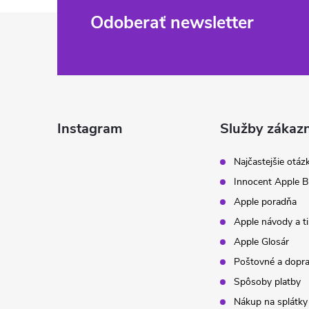
Z
Odoberať newsletter
á
p
ä
Instagram
Služby zákaz
t
Najčastejšie otáz
Innocent Apple B
i
Apple poradňa
Apple návody a t
e
Apple Glosár
Poštovné a dopr
Spôsoby platby
Nákup na splátky