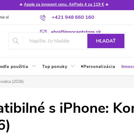
🔥
Apple za innocent cenu. AirPods 4 za 119 €
🔥
+421 948 660 160
nie obchodu
Poradňa
Apple návody a tipy
Najčastejšie otázky
ahoj@innocentstore.sk
HĽADAŤ
odľa použitia
Top ponuky
♥︎Personalizácia
Innoc
evodca (2026)
tibilné s iPhone: K
6)