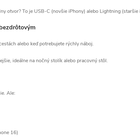
ny otvor? To je USB-C (novšie iPhony) alebo Lightning (staršie 
 bezdrôtovým
 cestách alebo keď potrebujete rýchly náboj.
jšie, ideálne na nočný stolík alebo pracovný stôl.
e. Ale:
hone 16)