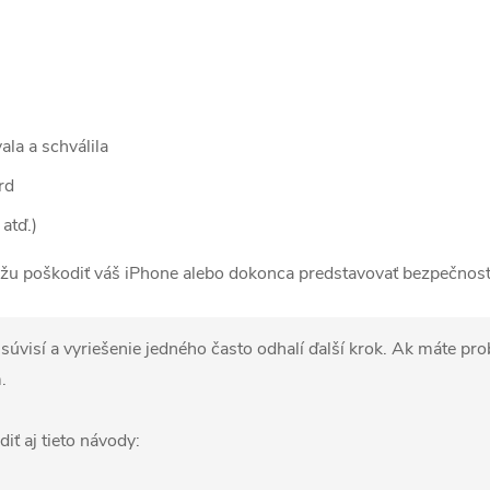
ala a schválila
rd
atď.)
u poškodiť váš iPhone alebo dokonca predstavovať bezpečnostn
úvisí a vyriešenie jedného často odhalí ďalší krok. Ak máte pro
.
ť aj tieto návody: