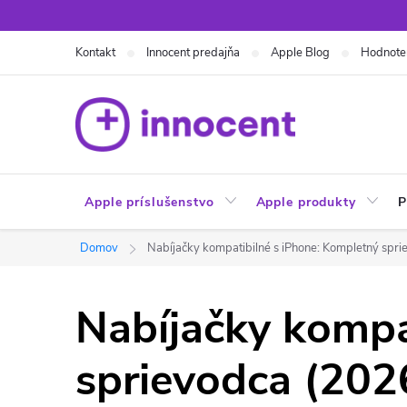
Prejsť
na
Kontakt
Innocent predajňa
Apple Blog
Hodnote
obsah
Apple príslušenstvo
Apple produkty
P
Domov
Nabíjačky kompatibilné s iPhone: Kompletný spri
Nabíjačky kompa
sprievodca (202