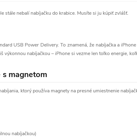
tále nebalí nabíjačku do krabice. Musíte si ju kúpiť zvlášť.
andard USB Power Delivery. To znamená, že nabíjačka a iPhone 
íliš výkonnou nabíjačkou – iPhone si vezme len toľko energie, koľ
e s magnetom
abíjania, ktorý používa magnety na presné umiestnenie nabíjač
lnou nabíjačkou)