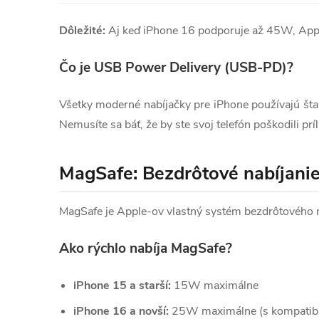
Dôležité:
Aj keď iPhone 16 podporuje až 45W, Apple s
Čo je USB Power Delivery (USB-PD)?
Všetky moderné nabíjačky pre iPhone používajú št
Nemusíte sa báť, že by ste svoj telefón poškodili pr
MagSafe: Bezdrôtové nabíjani
MagSafe je Apple-ov vlastný systém bezdrôtového n
Ako rýchlo nabíja MagSafe?
iPhone 15 a starší:
15W maximálne
iPhone 16 a novší:
25W maximálne (s kompatibi