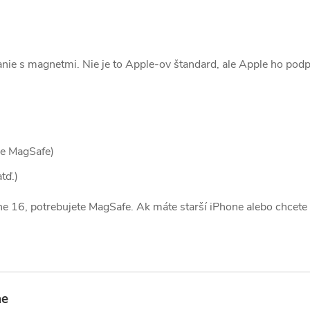
anie s magnetmi. Nie je to Apple-ov štandard, ale Apple ho podp
e MagSafe)
tď.)
ne 16, potrebujete MagSafe. Ak máte starší iPhone alebo chcete 
ne