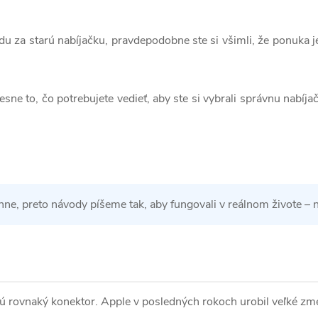
du za starú nabíjačku, pravdepodobne ste si všimli, že ponuka j
ne to, čo potrebujete vedieť, aby ste si vybrali správnu nabíj
, preto návody píšeme tak, aby fungovali v reálnom živote – nie
ajú rovnaký konektor. Apple v posledných rokoch urobil veľké zm