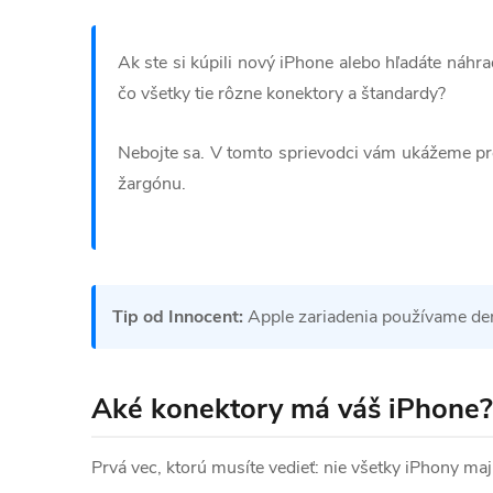
Ak ste si kúpili nový iPhone alebo hľadáte náhra
čo všetky tie rôzne konektory a štandardy?
Nebojte sa. V tomto sprievodci vám ukážeme pres
žargónu.
Tip od Innocent:
Apple zariadenia používame denne
Aké konektory má váš iPhone?
Prvá vec, ktorú musíte vedieť: nie všetky iPhony m