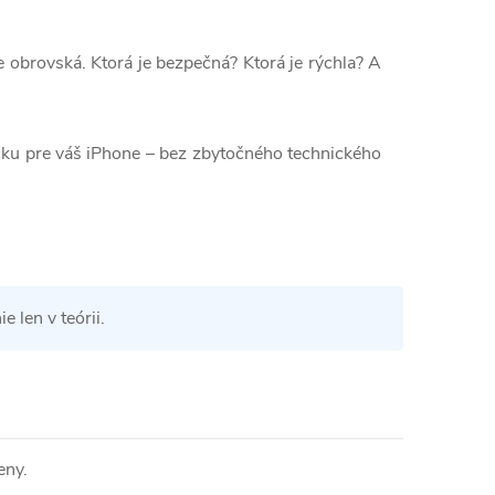
e obrovská. Ktorá je bezpečná? Ktorá je rýchla? A
ačku pre váš iPhone – bez zbytočného technického
 len v teórii.
eny.