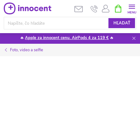
Prejsť
NÁKUPN
KOŠÍK
na
obsah
HĽADAŤ
🔥
Apple za innocent cenu. AirPods 4 za 119 €
🔥
Foto, video a selfie