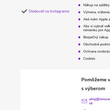
Nákup na splátky
Sledovať na Instagrame
Výmena, vrátenie,
Aké mám Apple z
Ako si vybrať veľ
remienku pre Ap
Bezpečný nákup
Obchodné podmi
Ochrana osobnýc
Cookies
ahoj
@
innoce
sk