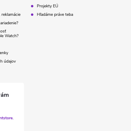
Projekty EÚ
 reklamácie
Hľadáme práve teba
ariadenie?
kosť
ple Watch?
enky
h údajov
ntstore.