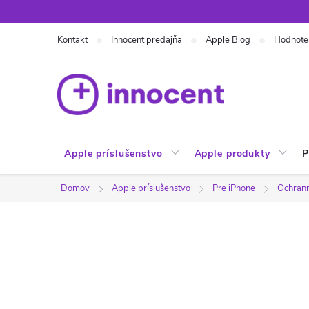
Prejsť
na
Kontakt
Innocent predajňa
Apple Blog
Hodnote
obsah
Apple príslušenstvo
Apple produkty
P
Domov
Apple príslušenstvo
Pre iPhone
Ochranné