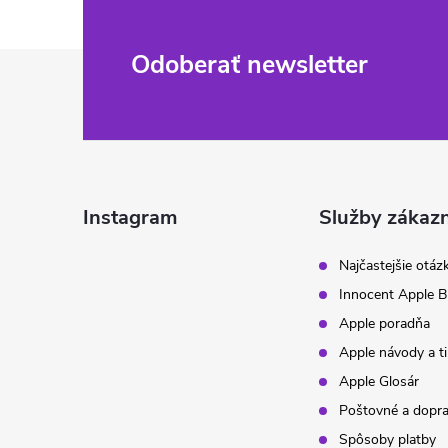
Z
Odoberať newsletter
á
p
ä
Instagram
Služby zákaz
t
Najčastejšie otáz
Innocent Apple B
i
Apple poradňa
Apple návody a t
e
Apple Glosár
Poštovné a dopr
Spôsoby platby