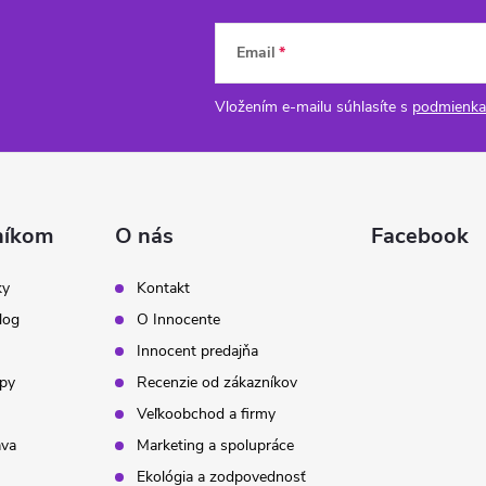
Email
Vložením e-mailu súhlasíte s
podmienka
níkom
O nás
Facebook
ky
Kontakt
log
O Innocente
Innocent predajňa
ipy
Recenzie od zákazníkov
Veľkoobchod a firmy
ava
Marketing a spolupráce
Ekológia a zodpovednosť