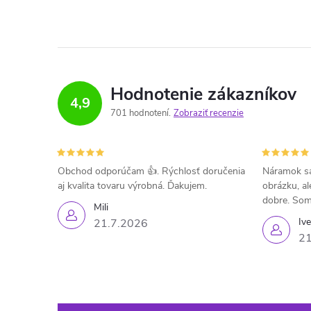
Hodnotenie zákazníkov
4,9
701 hodnotení
Zobraziť recenzie
Obchod odporúčam 👍. Rýchlosť doručenia
Náramok sa
aj kvalita tovaru výrobná. Ďakujem.
obrázku, al
dobre. Som
Mili
Iv
21.7.2026
21