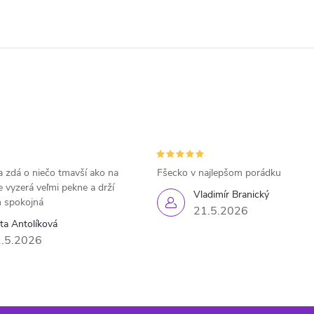
 zdá o niečo tmavší ako na
Fšecko v najlepšom porádku
e vyzerá veľmi pekne a drží
Vladimír Branický
 spokojná
21.5.2026
eta Antolíková
.5.2026