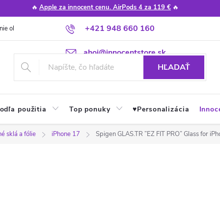
🔥
Apple za innocent cenu. AirPods 4 za 119 €
🔥
+421 948 660 160
nie obchodu
Poradňa
Apple návody a tipy
Najčastejšie otázky
ahoj@innocentstore.sk
HĽADAŤ
odľa použitia
Top ponuky
♥︎Personalizácia
Innoc
 sklá a fólie
iPhone 17
Spigen GLAS.TR ”EZ FIT PRO” Glass for iPh