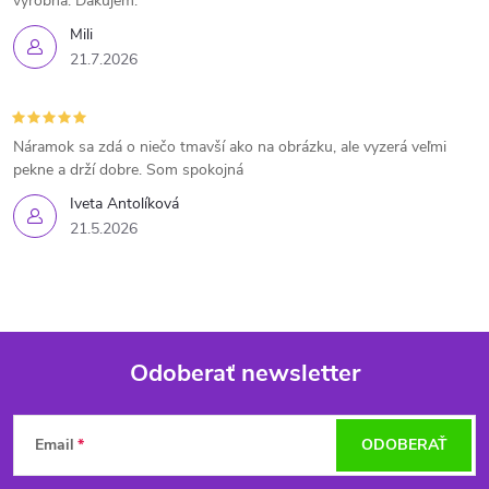
výrobná. Ďakujem.
Mili
21.7.2026
Náramok sa zdá o niečo tmavší ako na obrázku, ale vyzerá veľmi
pekne a drží dobre. Som spokojná
Iveta Antolíková
21.5.2026
Odoberať newsletter
Z
Email
ODOBERAŤ
á