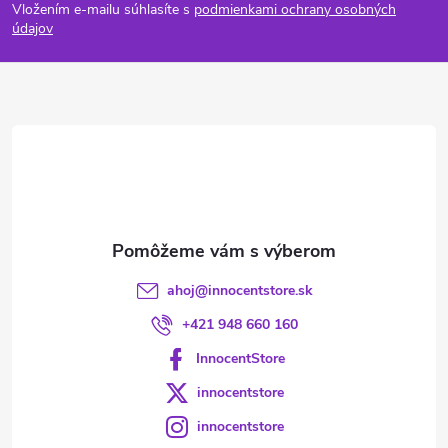
Vložením e-mailu súhlasíte s
podmienkami ochrany osobných
p
údajov
ä
t
i
e
ahoj
@
innocentstore.sk
+421 948 660 160
InnocentStore
innocentstore
innocentstore