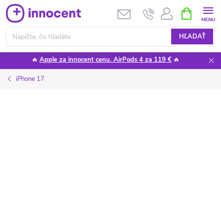
Prejsť
NÁKUPN
KOŠÍK
na
obsah
HĽADAŤ
🔥
Apple za innocent cenu. AirPods 4 za 119 €
🔥
iPhone 17