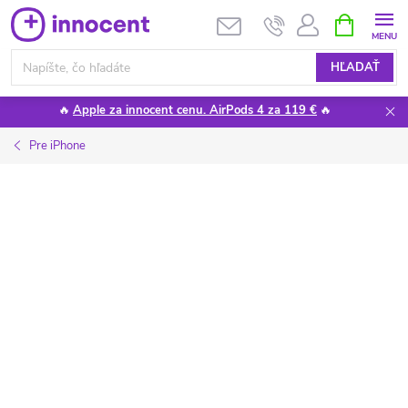
Prejsť
NÁKUPN
KOŠÍK
na
obsah
HĽADAŤ
🔥
Apple za innocent cenu. AirPods 4 za 119 €
🔥
Pre iPhone