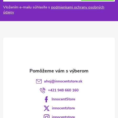
á
Vložením e-mailu súhlasíte s
podmienkami ochrany osobných
p
údajov
ä
t
i
e
ahoj
@
innocentstore.sk
+421 948 660 160
InnocentStore
innocentstore
innocentstore