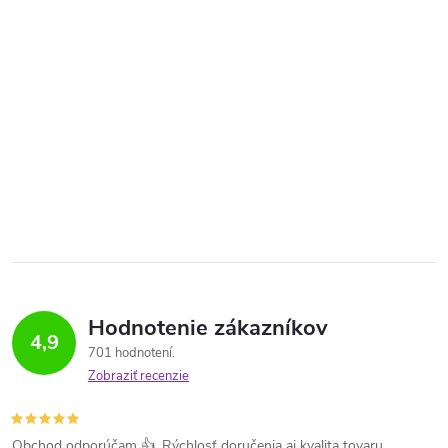
Hodnotenie zákazníkov
4,9
701 hodnotení
Zobraziť recenzie
Obchod odporúčam 👍. Rýchlosť doručenia aj kvalita tovaru