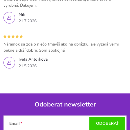
výrobná. Ďakujem.
Mili
21.7.2026
Náramok sa zdá o niečo tmavší ako na obrázku, ale vyzerá veľmi
pekne a drží dobre. Som spokojná
Iveta Antolíková
21.5.2026
Odoberať newsletter
Z
Email
ODOBERAŤ