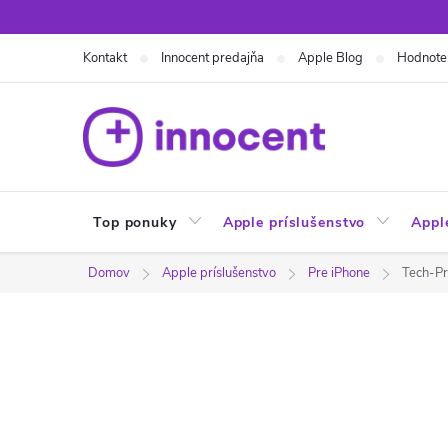
Prejsť
na
Kontakt
Innocent predajňa
Apple Blog
Hodnote
obsah
Top ponuky
Apple príslušenstvo
Appl
Domov
Apple príslušenstvo
Pre iPhone
Tech-Pr