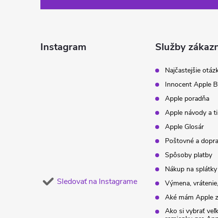
á
p
ä
Instagram
Služby zákaz
t
Najčastejšie otáz
Innocent Apple B
i
Apple poradňa
Apple návody a t
e
Apple Glosár
Poštovné a dopr
Spôsoby platby
Nákup na splátky
Sledovať na Instagrame
Výmena, vrátenie,
Aké mám Apple z
Ako si vybrať veľ