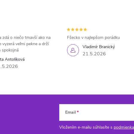
 zdá o niečo tmavší ako na
Fšecko v najlepšom porádku
e vyzerá veľmi pekne a drží
Vladimír Branický
 spokojná
21.5.2026
eta Antolíková
.5.2026
Email
Vložením e-mailu súhlasíte s
podmienka