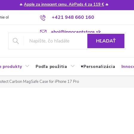
🔥
Apple za innocent cenu. AirPods 4 za 119 €
🔥
+421 948 660 160
nie obchodu
Poradňa
Apple návody a tipy
Najčastejšie otázky
ahoj@innocentstore.sk
HĽADAŤ
e produkty
Podľa použitia
♥︎Personalizácia
Innoc
otect Carbon MagSafe Case for iPhone 17 Pro