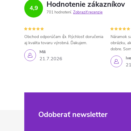
Hodnotenie zákazníkov
4,9
701 hodnotení
Zobraziť recenzie
Obchod odporúčam 👍. Rýchlosť doručenia
Náramok sa
aj kvalita tovaru výrobná. Ďakujem.
obrázku, al
dobre. Som
Mili
Iv
21.7.2026
21
Z
Odoberať newsletter