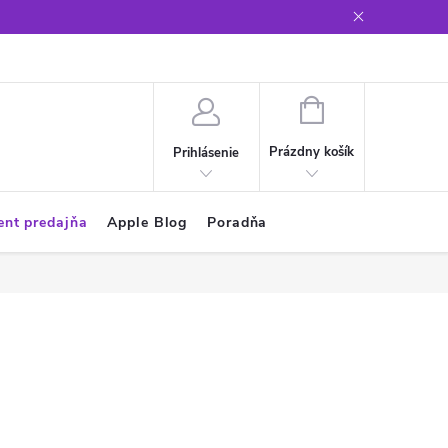
Glosár
NÁKUPNÝ
KOŠÍK
Prázdny košík
Prihlásenie
ent predajňa
Apple Blog
Poradňa