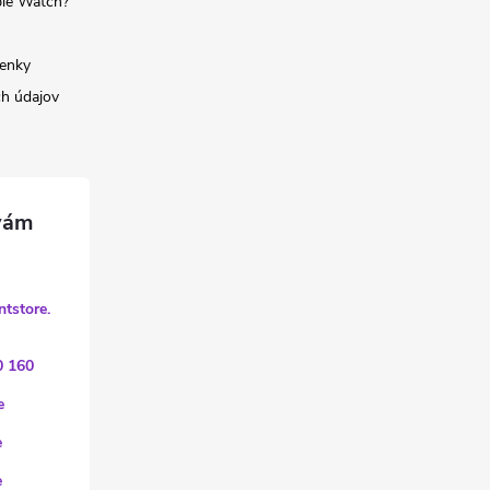
ple Watch?
enky
h údajov
ntstore.
0 160
e
e
e