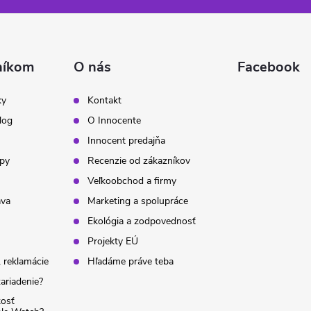
níkom
O nás
Facebook
ky
Kontakt
log
O Innocente
Innocent predajňa
ipy
Recenzie od zákazníkov
Veľkoobchod a firmy
ava
Marketing a spolupráce
Ekológia a zodpovednosť
Projekty EÚ
 reklamácie
Hľadáme práve teba
ariadenie?
kosť