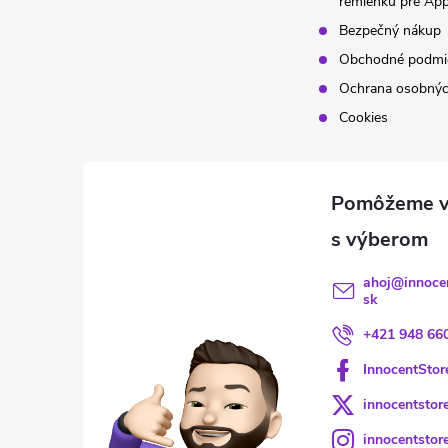
remienku pre Ap
Bezpečný nákup
Obchodné podmi
Ochrana osobnýc
Cookies
ahoj
@
innoce
sk
+421 948 66
InnocentStor
innocentstor
innocentstor