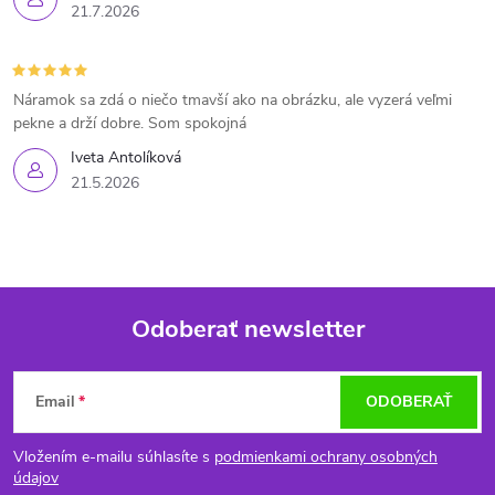
21.7.2026
Náramok sa zdá o niečo tmavší ako na obrázku, ale vyzerá veľmi
pekne a drží dobre. Som spokojná
Iveta Antolíková
21.5.2026
Odoberať newsletter
Z
Email
ODOBERAŤ
á
Vložením e-mailu súhlasíte s
podmienkami ochrany osobných
p
údajov