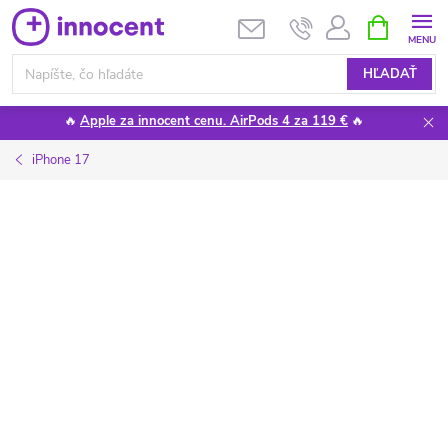
Prejsť
NÁKUPN
KOŠÍK
na
obsah
HĽADAŤ
🔥
Apple za innocent cenu. AirPods 4 za 119 €
🔥
iPhone 17