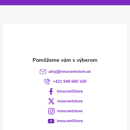
ä
t
i
e
ahoj
@
innocentstore.sk
+421 948 660 160
InnocentStore
innocentstore
innocentstore
InnocentStore