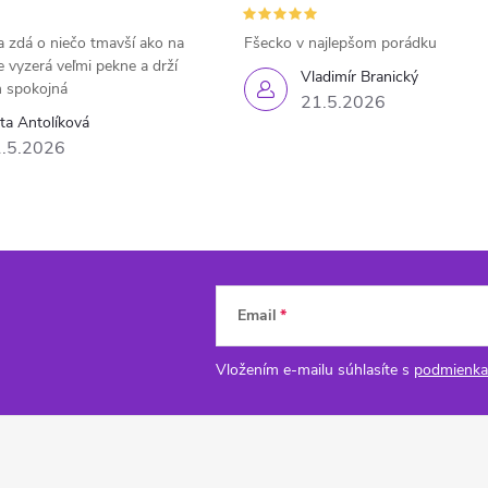
 zdá o niečo tmavší ako na
Fšecko v najlepšom porádku
e vyzerá veľmi pekne a drží
Vladimír Branický
 spokojná
21.5.2026
eta Antolíková
.5.2026
Email
Vložením e-mailu súhlasíte s
podmienka