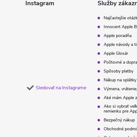
ä
Instagram
Služby zákaz
t
Najčastejšie otáz
Innocent Apple B
i
Apple poradňa
Apple návody a t
e
Apple Glosár
Poštovné a dopr
Spôsoby platby
Nákup na splátky
Sledovať na Instagrame
Výmena, vrátenie,
Aké mám Apple z
Ako si vybrať veľ
remienku pre Ap
Bezpečný nákup
Obchodné podmi