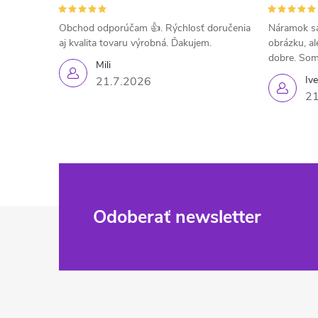
Obchod odporúčam 👍. Rýchlosť doručenia
Náramok sa
aj kvalita tovaru výrobná. Ďakujem.
obrázku, al
dobre. Som
Mili
Iv
21.7.2026
21
Z
Odoberať newsletter
á
p