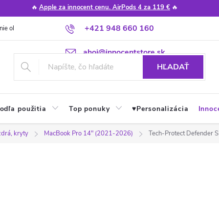
🔥
Apple za innocent cenu. AirPods 4 za 119 €
🔥
+421 948 660 160
nie obchodu
Poradňa
Apple návody a tipy
Najčastejšie otázky
ahoj@innocentstore.sk
HĽADAŤ
odľa použitia
Top ponuky
♥︎Personalizácia
Innoc
drá, kryty
MacBook Pro 14" (2021-2026)
Tech-Protect Defender S