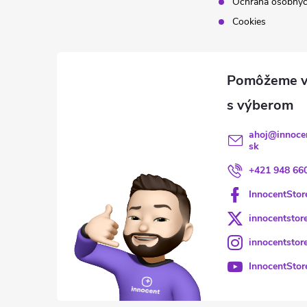
Ochrana osobnýc
Cookies
ahoj
@
innoce
sk
+421 948 66
InnocentStor
innocentstor
innocentstor
InnocentStor