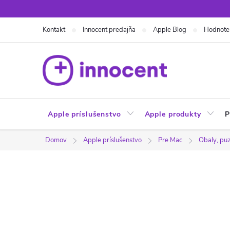
Prejsť
na
Kontakt
Innocent predajňa
Apple Blog
Hodnote
obsah
Apple príslušenstvo
Apple produkty
P
Domov
Apple príslušenstvo
Pre Mac
Obaly, puz