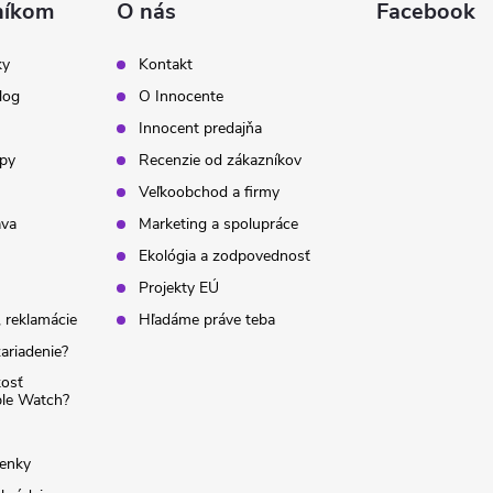
níkom
O nás
Facebook
ky
Kontakt
log
O Innocente
Innocent predajňa
ipy
Recenzie od zákazníkov
Veľkoobchod a firmy
ava
Marketing a spolupráce
Ekológia a zodpovednosť
Projekty EÚ
 reklamácie
Hľadáme práve teba
ariadenie?
kosť
ple Watch?
enky