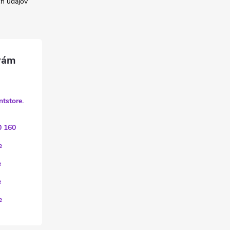
h údajov
ntstore.
0 160
e
e
e
e