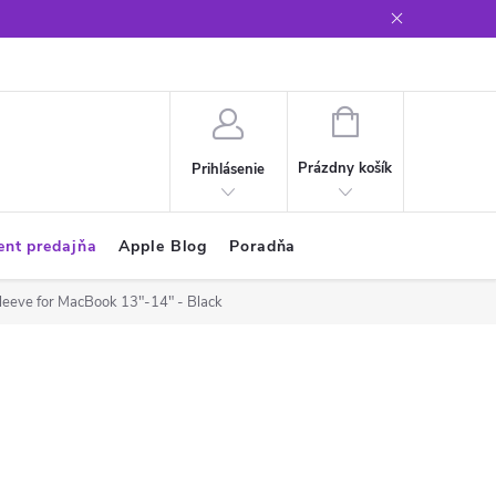
Glosár
NÁKUPNÝ
KOŠÍK
Prázdny košík
Prihlásenie
ent predajňa
Apple Blog
Poradňa
leeve for MacBook 13"-14" - Black