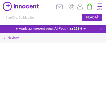
Prejsť
NÁKUPN
KOŠÍK
na
obsah
HĽADAŤ
🔥
Apple za innocent cenu. AirPods 4 za 119 €
🔥
Novinky