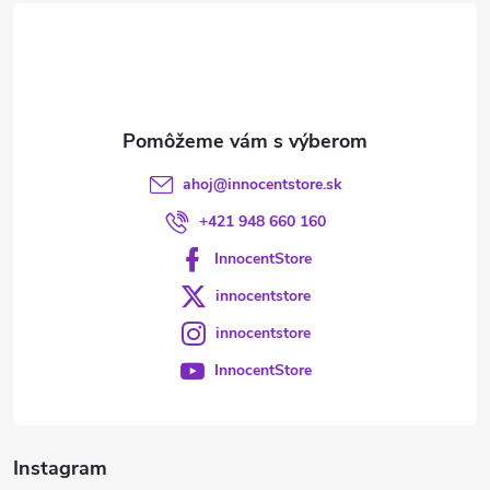
t
i
e
ahoj
@
innocentstore.sk
+421 948 660 160
InnocentStore
innocentstore
innocentstore
InnocentStore
Instagram