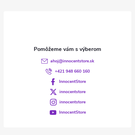
ä
t
i
e
ahoj
@
innocentstore.sk
+421 948 660 160
InnocentStore
innocentstore
innocentstore
InnocentStore