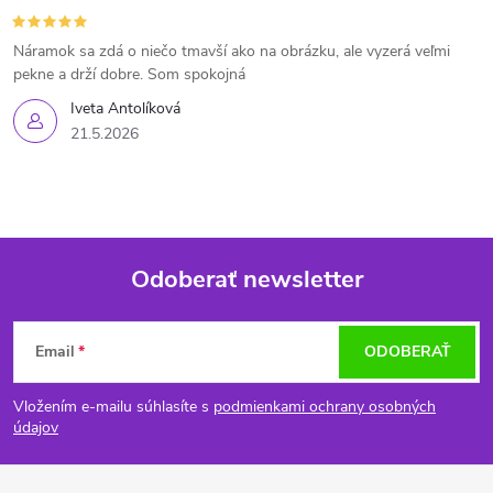
Náramok sa zdá o niečo tmavší ako na obrázku, ale vyzerá veľmi
pekne a drží dobre. Som spokojná
Iveta Antolíková
21.5.2026
Odoberať newsletter
Z
Email
ODOBERAŤ
á
Vložením e-mailu súhlasíte s
podmienkami ochrany osobných
p
údajov