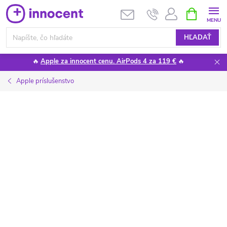
Prejsť
NÁKUPN
KOŠÍK
na
obsah
HĽADAŤ
🔥
Apple za innocent cenu. AirPods 4 za 119 €
🔥
Apple príslušenstvo