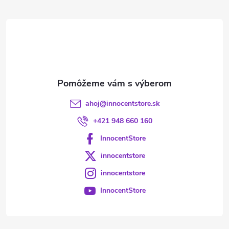
ä
t
i
e
ahoj
@
innocentstore.sk
+421 948 660 160
InnocentStore
innocentstore
innocentstore
InnocentStore