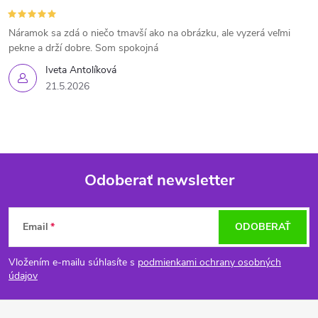
Náramok sa zdá o niečo tmavší ako na obrázku, ale vyzerá veľmi
pekne a drží dobre. Som spokojná
Iveta Antolíková
21.5.2026
Odoberať newsletter
Z
Email
ODOBERAŤ
á
Vložením e-mailu súhlasíte s
podmienkami ochrany osobných
p
údajov