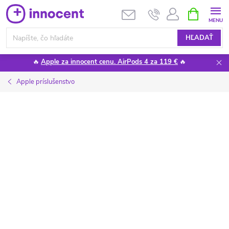
Prejsť
NÁKUPN
KOŠÍK
na
obsah
HĽADAŤ
🔥
Apple za innocent cenu. AirPods 4 za 119 €
🔥
Apple príslušenstvo