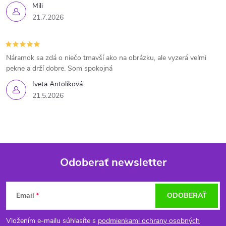
Mili
21.7.2026
Náramok sa zdá o niečo tmavší ako na obrázku, ale vyzerá veľmi
pekne a drží dobre. Som spokojná
Iveta Antolíková
21.5.2026
Odoberať newsletter
Z
Email
ODOBERAŤ
á
Vložením e-mailu súhlasíte s
podmienkami ochrany osobných