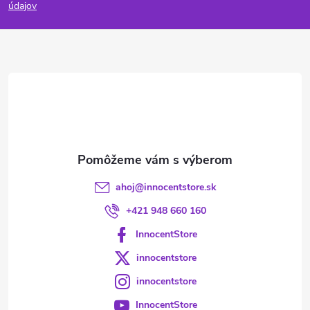
p
údajov
ä
t
i
e
ahoj
@
innocentstore.sk
+421 948 660 160
InnocentStore
innocentstore
innocentstore
InnocentStore