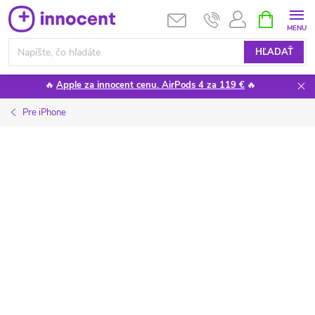
Prejsť
NÁKUPN
KOŠÍK
na
obsah
HĽADAŤ
🔥
Apple za innocent cenu. AirPods 4 za 119 €
🔥
Pre iPhone