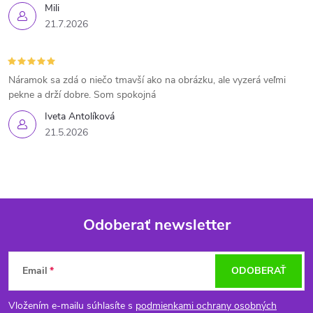
Mili
21.7.2026
Náramok sa zdá o niečo tmavší ako na obrázku, ale vyzerá veľmi
pekne a drží dobre. Som spokojná
Iveta Antolíková
21.5.2026
Odoberať newsletter
Z
Email
ODOBERAŤ
á
Vložením e-mailu súhlasíte s
podmienkami ochrany osobných