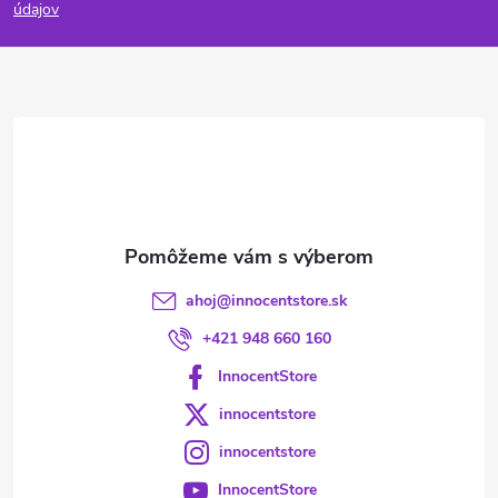
p
údajov
ä
t
i
e
ahoj
@
innocentstore.sk
+421 948 660 160
InnocentStore
innocentstore
innocentstore
InnocentStore