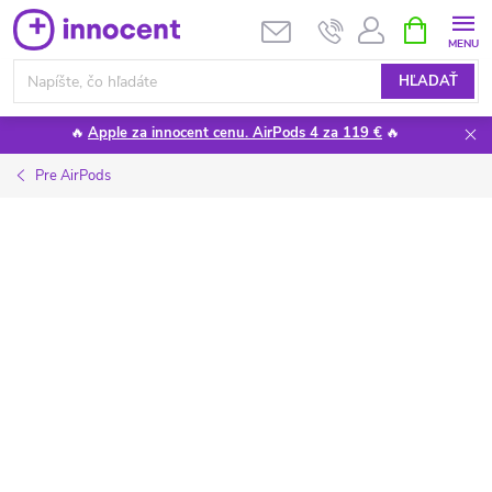
Prejsť
NÁKUPN
KOŠÍK
na
obsah
HĽADAŤ
🔥
Apple za innocent cenu. AirPods 4 za 119 €
🔥
Pre AirPods