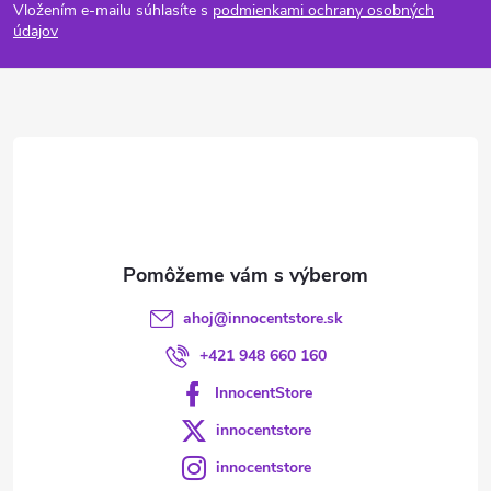
Vložením e-mailu súhlasíte s
podmienkami ochrany osobných
p
údajov
ä
t
i
e
ahoj
@
innocentstore.sk
+421 948 660 160
InnocentStore
innocentstore
innocentstore