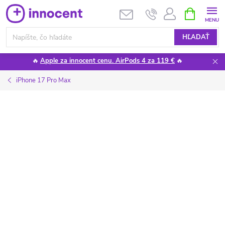
Prejsť
NÁKUPN
KOŠÍK
na
obsah
HĽADAŤ
🔥
Apple za innocent cenu. AirPods 4 za 119 €
🔥
iPhone 17 Pro Max