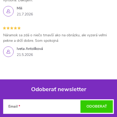
výrobná. Ďakujem.
Mili
21.7.2026
Náramok sa zdá o niečo tmavší ako na obrázku, ale vyzerá veľmi
pekne a drží dobre. Som spokojná
Iveta Antolíková
21.5.2026
Odoberať newsletter
Z
Email
ODOBERAŤ
á