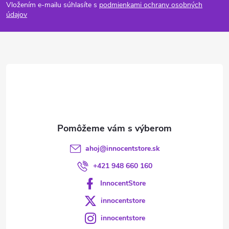
Vložením e-mailu súhlasíte s
podmienkami ochrany osobných
p
údajov
ä
t
i
e
ahoj
@
innocentstore.sk
+421 948 660 160
InnocentStore
innocentstore
innocentstore