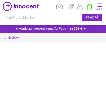
Prejsť
NÁKUPN
KOŠÍK
na
obsah
HĽADAŤ
🔥
Apple za innocent cenu. AirPods 4 za 119 €
🔥
Novinky