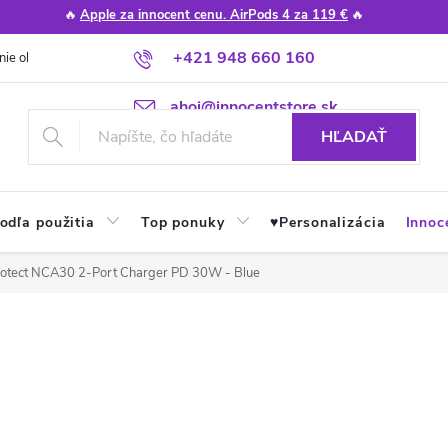
🔥
Apple za innocent cenu. AirPods 4 za 119 €
🔥
+421 948 660 160
nie obchodu
Poradňa
Apple návody a tipy
Najčastejšie otázky
ahoj@innocentstore.sk
HĽADAŤ
odľa použitia
Top ponuky
♥︎Personalizácia
Innoc
otect NCA30 2-Port Charger PD 30W - Blue