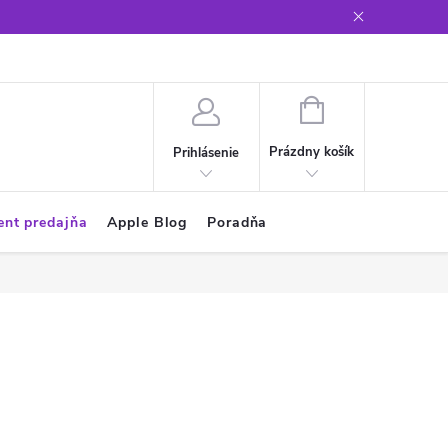
Glosár
NÁKUPNÝ
KOŠÍK
Prázdny košík
Prihlásenie
ent predajňa
Apple Blog
Poradňa