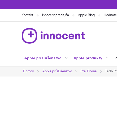
Prejsť
na
Kontakt
Innocent predajňa
Apple Blog
Hodnote
obsah
Apple príslušenstvo
Apple produkty
P
Domov
Apple príslušenstvo
Pre iPhone
Tech-Pr