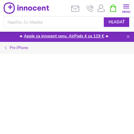
Prejsť
NÁKUPN
KOŠÍK
na
obsah
HĽADAŤ
🔥
Apple za innocent cenu. AirPods 4 za 119 €
🔥
Pre iPhone