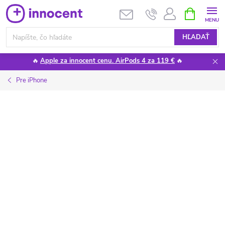
Prejsť
NÁKUPN
KOŠÍK
na
obsah
HĽADAŤ
🔥
Apple za innocent cenu. AirPods 4 za 119 €
🔥
Pre iPhone