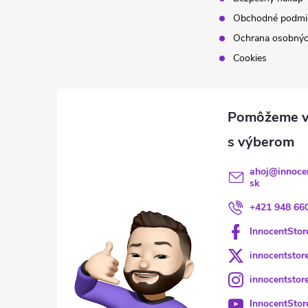
Obchodné podmi
Ochrana osobnýc
Cookies
ahoj
@
innoce
sk
+421 948 66
InnocentStor
innocentstor
innocentstor
InnocentStor