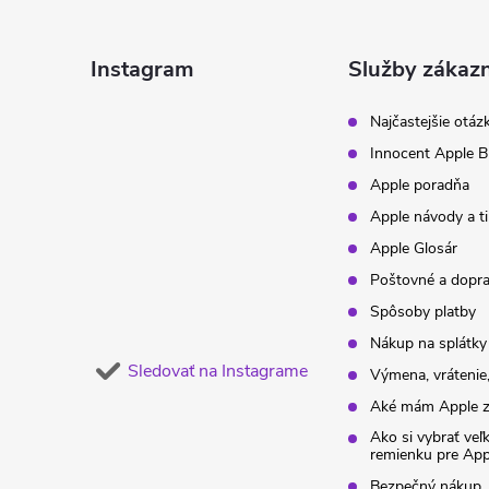
p
ä
Instagram
Služby zákaz
t
Najčastejšie otáz
Innocent Apple B
i
Apple poradňa
Apple návody a t
e
Apple Glosár
Poštovné a dopr
Spôsoby platby
Nákup na splátky
Sledovať na Instagrame
Výmena, vrátenie,
Aké mám Apple z
Ako si vybrať veľ
remienku pre Ap
Bezpečný nákup