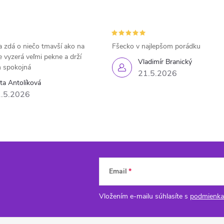
 zdá o niečo tmavší ako na
Fšecko v najlepšom porádku
e vyzerá veľmi pekne a drží
Vladimír Branický
 spokojná
21.5.2026
eta Antolíková
.5.2026
Email
Vložením e-mailu súhlasíte s
podmienka