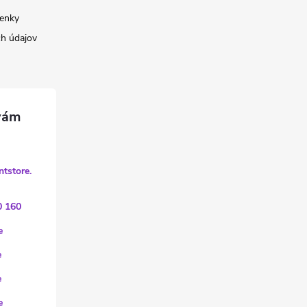
enky
h údajov
ntstore.
0 160
e
e
e
e