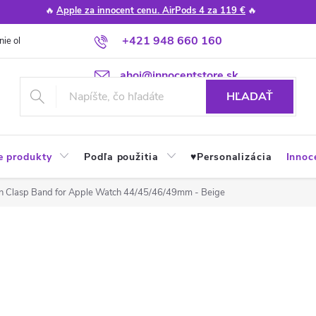
🔥
Apple za innocent cenu. AirPods 4 za 119 €
🔥
+421 948 660 160
nie obchodu
Poradňa
Apple návody a tipy
Najčastejšie otázky
ahoj@innocentstore.sk
HĽADAŤ
e produkty
Podľa použitia
♥︎Personalizácia
Innoc
on Clasp Band for Apple Watch 44/45/46/49mm - Beige