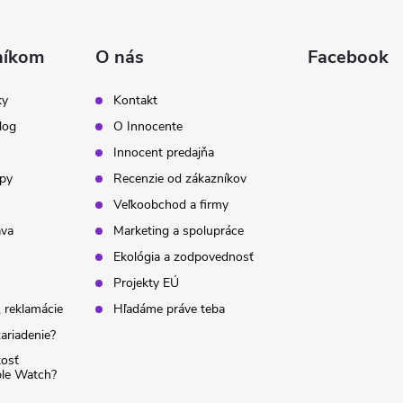
níkom
O nás
Facebook
ky
Kontakt
log
O Innocente
Innocent predajňa
ipy
Recenzie od zákazníkov
Veľkoobchod a firmy
ava
Marketing a spolupráce
Ekológia a zodpovednosť
Projekty EÚ
 reklamácie
Hľadáme práve teba
ariadenie?
kosť
ple Watch?