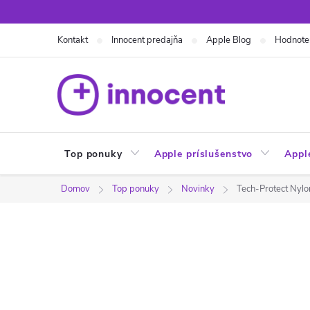
Prejsť
na
Kontakt
Innocent predajňa
Apple Blog
Hodnote
obsah
Top ponuky
Apple príslušenstvo
Appl
Domov
Top ponuky
Novinky
Tech-Protect Nyl