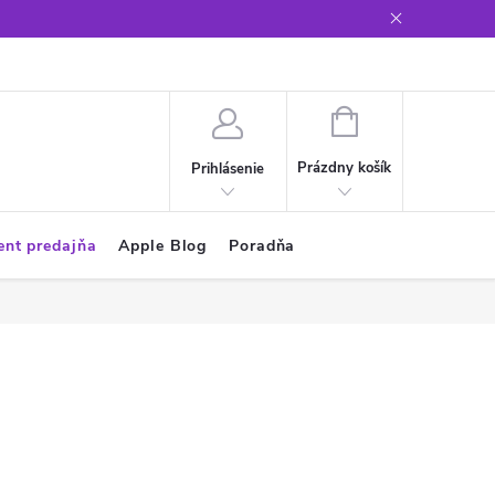
Glosár
NÁKUPNÝ
KOŠÍK
Prázdny košík
Prihlásenie
ent predajňa
Apple Blog
Poradňa