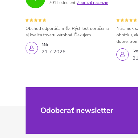
701 hodnotení
Zobraziť recenzie
Obchod odporúčam 👍. Rýchlosť doručenia
Náramok sa
aj kvalita tovaru výrobná. Ďakujem.
obrázku, al
dobre. Som
Mili
Iv
21.7.2026
21
Z
Odoberať newsletter
á