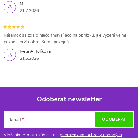
Mili
21.7.2026
Náramok sa zdá o niečo tmavší ako na obrázku, ale vyzerá veľmi
pekne a drží dobre. Som spokojná
Iveta Antolíková
21.5.2026
Odoberať newsletter
Z
Email
ODOBERAŤ
á
Vložením e-mailu súhlasíte s
podmienkami ochrany osobných