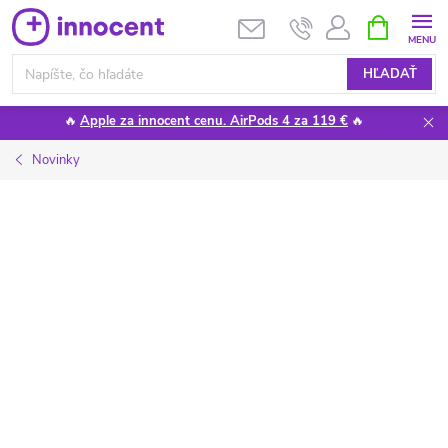
Prejsť
NÁKUPN
KOŠÍK
na
obsah
HĽADAŤ
🔥
Apple za innocent cenu. AirPods 4 za 119 €
🔥
Novinky