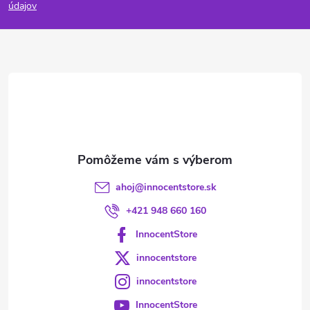
p
údajov
ä
t
i
e
ahoj
@
innocentstore.sk
+421 948 660 160
InnocentStore
innocentstore
innocentstore
InnocentStore