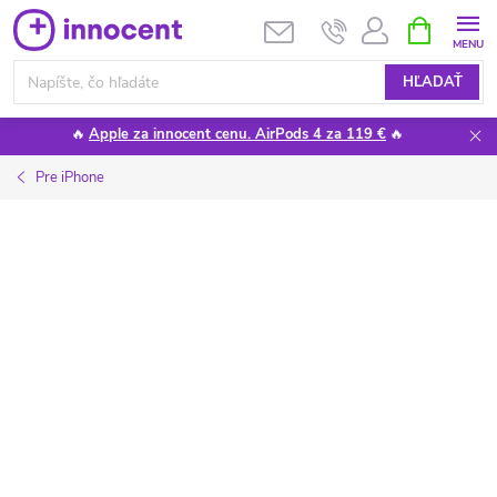
Prejsť
NÁKUPN
KOŠÍK
na
obsah
HĽADAŤ
🔥
Apple za innocent cenu. AirPods 4 za 119 €
🔥
Pre iPhone