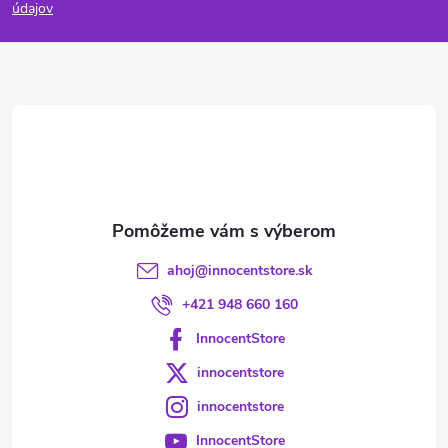
p
údajov
ä
t
i
e
ahoj
@
innocentstore.sk
+421 948 660 160
InnocentStore
innocentstore
innocentstore
InnocentStore