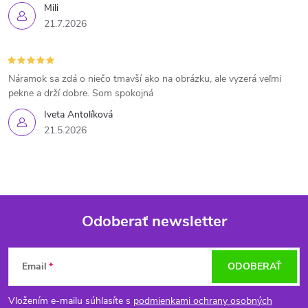
Mili
21.7.2026
Náramok sa zdá o niečo tmavší ako na obrázku, ale vyzerá veľmi
pekne a drží dobre. Som spokojná
Iveta Antolíková
21.5.2026
Odoberať newsletter
Z
Email
ODOBERAŤ
á
Vložením e-mailu súhlasíte s
podmienkami ochrany osobných